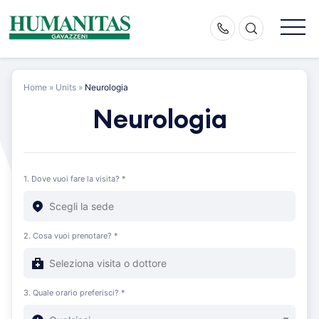
Skip
to
content
Home
»
Units
»
Neurologia
Neurologia
1. Dove vuoi fare la visita? *
2. Cosa vuoi prenotare? *
3. Quale orario preferisci? *