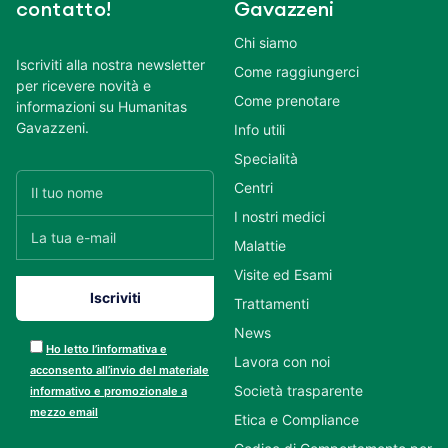
contatto!
Gavazzeni
Chi siamo
Iscriviti alla nostra newsletter
Come raggiungerci
per ricevere novità e
Come prenotare
informazioni su Humanitas
Gavazzeni.
Info utili
Specialità
Centri
I nostri medici
Malattie
Visite ed Esami
Trattamenti
News
Ho letto l’informativa e
Lavora con noi
acconsento all’invio del materiale
Società trasparente
informativo e promozionale a
mezzo email
Etica e Compliance