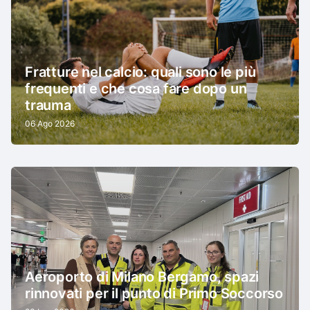
Fratture nel calcio: quali sono le più
frequenti e che cosa fare dopo un
trauma
06 Ago 2026
Aeroporto di Milano Bergamo, spazi
rinnovati per il punto di Primo Soccorso