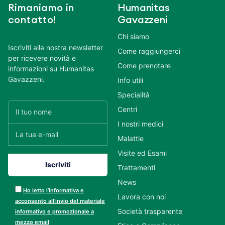
Rimaniamo in
Humanitas
contatto!
Gavazzeni
Chi siamo
Iscriviti alla nostra newsletter
Come raggiungerci
per ricevere novità e
Come prenotare
informazioni su Humanitas
Gavazzeni.
Info utili
Specialità
Centri
I nostri medici
Malattie
Visite ed Esami
Trattamenti
News
Ho letto l’informativa e
Lavora con noi
acconsento all’invio del materiale
Società trasparente
informativo e promozionale a
mezzo email