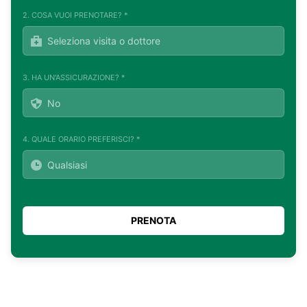
2. COSA VUOI PRENOTARE? *
3. HA UN'ASSICURAZIONE? *
4. QUALE ORARIO PREFERISCI? *