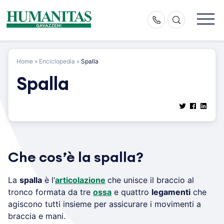
Skip
to
content
Home
»
Enciclopedia
»
Spalla
Spalla
Che cos’è la spalla?
La
spalla
è l’
articolazione
che unisce il braccio al
tronco formata da tre
ossa
e quattro
legamenti
che
agiscono tutti insieme per assicurare i movimenti a
braccia e mani.