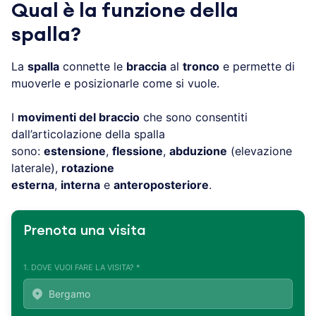
Qual è la funzione della
spalla?
La
spalla
connette le
braccia
al
tronco
e permette di
muoverle e posizionarle come si vuole.
I
movimenti del braccio
che sono consentiti
dall’articolazione della spalla
sono:
estensione
,
flessione
,
abduzione
(elevazione
laterale),
rotazione
esterna
,
interna
e
anteroposteriore
.
Prenota una visita
1. DOVE VUOI FARE LA VISITA? *