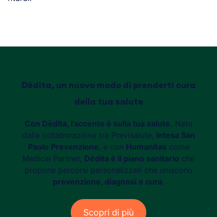
Dèdita, un nuovo modo di prenderti cura
della tua salute
Con Dèdita, l’accento è sulla tua salute.
Nato
dalla collaborazione tra Previsalute,
Intesa San
Paolo Prevenzione
, e con
Humanitas
come
Medical Partner,
Dèdita è il piano sanitario
che
propone percorsi personalizzati che uniscono
prevenzione, diagnosi e cura
.
Scopri di più