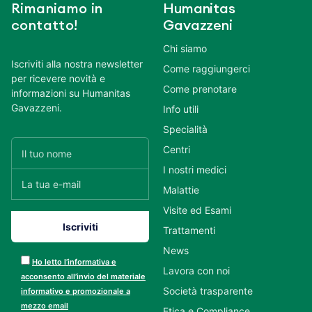
Rimaniamo in
Humanitas
contatto!
Gavazzeni
Chi siamo
Iscriviti alla nostra newsletter
Come raggiungerci
per ricevere novità e
Come prenotare
informazioni su Humanitas
Gavazzeni.
Info utili
Specialità
Centri
I nostri medici
Malattie
Visite ed Esami
Trattamenti
News
Ho letto l’informativa e
Lavora con noi
acconsento all’invio del materiale
Società trasparente
informativo e promozionale a
mezzo email
Etica e Compliance