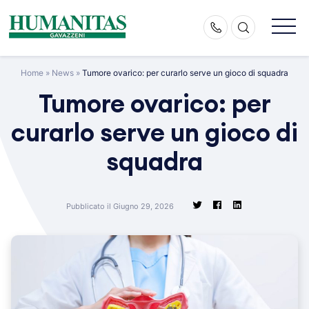
Skip
to
content
Home
»
News
»
Tumore ovarico: per curarlo serve un gioco di squadra
Tumore ovarico: per
curarlo serve un gioco di
squadra
Pubblicato il Giugno 29, 2026