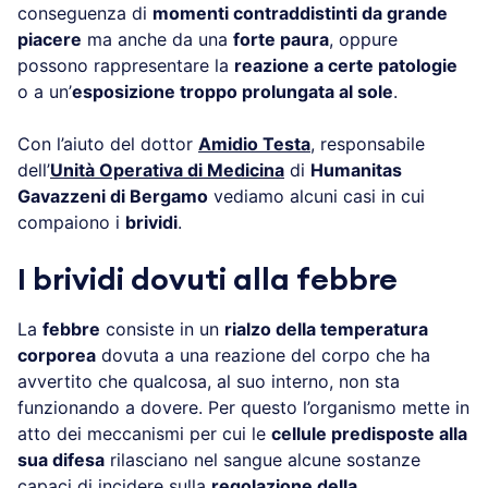
conseguenza di
momenti contraddistinti da grande
piacere
ma anche da una
forte paura
, oppure
possono rappresentare la
reazione a certe patologie
o a un’
esposizione troppo prolungata al sole
.
Con l’aiuto del dottor
Amidio Testa
, responsabile
dell’
Unità Operativa di Medicina
di
Humanitas
Gavazzeni di Bergamo
vediamo alcuni casi in cui
compaiono i
brividi
.
I brividi dovuti alla febbre
La
febbre
consiste in un
rialzo della temperatura
corporea
dovuta a una reazione del corpo che ha
avvertito che qualcosa, al suo interno, non sta
funzionando a dovere. Per questo l’organismo mette in
atto dei meccanismi per cui le
cellule predisposte alla
sua difesa
rilasciano nel sangue alcune sostanze
capaci di incidere sulla
regolazione della