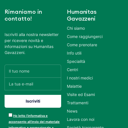
Rimaniamo in
Humanitas
contatto!
Gavazzeni
Chi siamo
Iscriviti alla nostra newsletter
Come raggiungerci
per ricevere novità e
Come prenotare
informazioni su Humanitas
Gavazzeni.
Info utili
Specialità
Centri
I nostri medici
Malattie
Visite ed Esami
Trattamenti
News
Ho letto l’informativa e
Lavora con noi
acconsento all’invio del materiale
Società trasparente
informativo e promozionale a