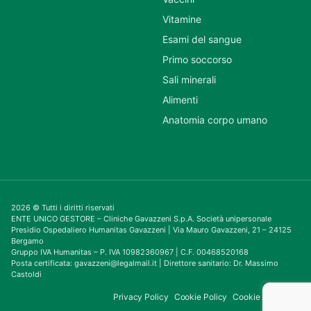
Vitamine
Esami del sangue
Primo soccorso
Sali minerali
Alimenti
Anatomia corpo umano
2026 © Tutti i diritti riservati
ENTE UNICO GESTORE – Cliniche Gavazzeni S.p.A. Società unipersonale
Presidio Ospedaliero Humanitas Gavazzeni | Via Mauro Gavazzeni, 21 – 24125
Bergamo
Gruppo IVA Humanitas – P. IVA 10982360967 | C.F. 00468520168
Posta certificata: gavazzeni@legalmail.it | Direttore sanitario: Dr. Massimo
Castoldi
Privacy Policy
Cookie Policy
Cookie Consent