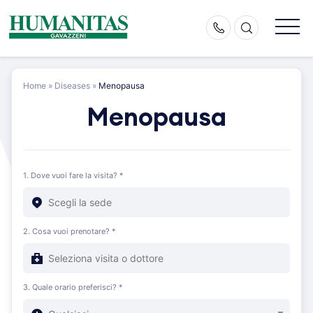
Skip
to
content
Home
»
Diseases
»
Menopausa
Menopausa
1. Dove vuoi fare la visita? *
2. Cosa vuoi prenotare? *
3. Quale orario preferisci? *