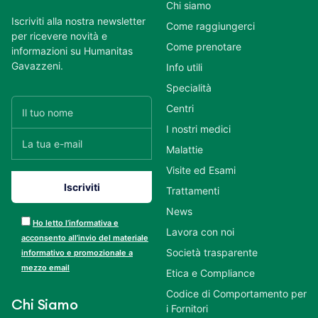
Chi siamo
Iscriviti alla nostra newsletter
Come raggiungerci
per ricevere novità e
Come prenotare
informazioni su Humanitas
Gavazzeni.
Info utili
Specialità
Centri
I nostri medici
Malattie
Visite ed Esami
Trattamenti
News
Ho letto l’informativa e
Lavora con noi
acconsento all’invio del materiale
Società trasparente
informativo e promozionale a
mezzo email
Etica e Compliance
Codice di Comportamento per
Chi Siamo
i Fornitori