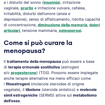
e i disturbi del sonno (
insonnia
), irritazione
vaginale,
prurito
e irritazione vulvare, cefalea,
irritabilità, disturbi dell’umore (ansia e
depressione), senso di affaticamento, ridotta capacità
di concentrazione,
diminuzione della memoria
,
dolori
articolari
, tensione mammaria,
osteoporosi
.
Come si può curare la
menopausa?
Il
trattamento della menopausa
può essere a base
di
terapia ormonale sostitutiva
(estrogeni
e/o
progesterone
) (TOS). Possono essere impiegate
anche terapie alternative ma meno efficaci come
i
fitoestrogeni
(molecole steroidee di origine
vegetale), il
tibolone
(steroide sintetico) e
molecole
simil estrogeniche
(SERMS) attive sul
metabolismo
dell’osso
.