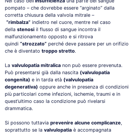
Nel caso dell’
insufficienza
una parte del sangue
pompato – che dovrebbe essere “arginato” dalla
corretta chiusura della valvola mitrale –
“rimbalza”
indietro nel cuore, mentre nel caso
della
stenosi
il flusso di sangue incontra il
malfunzionamento opposto e si ritrova
quindi
“strozzato”
perché deve passare per un orifizio
che è diventato
troppo stretto
.
La
valvulopatia mitralica
non può essere prevenuta.
Può presentarsi già dalla nascita
(valvulopatia
congenita)
e in tarda età
(valvulopatia
degenerativa)
oppure anche in presenza di condizioni
più particolari come infezioni, ischemie, traumi e in
quest’ultimo caso la condizione può rivelarsi
drammatica.
Si possono tuttavia
prevenire alcune complicanze
,
soprattutto se la
valvulopatia
è accompagnata