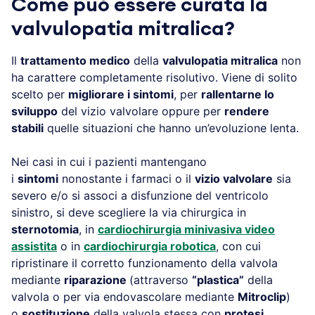
Come può essere curata la
valvulopatia mitralica?
Il
trattamento medico
della
valvulopatia mitralica
non
ha carattere completamente risolutivo. Viene di solito
scelto per
migliorare i sintomi
, per
rallentarne lo
sviluppo
del vizio valvolare oppure per
rendere
stabili
quelle situazioni che hanno un’evoluzione lenta.
Nei casi in cui i pazienti mantengano
i
sintomi
nonostante i farmaci o il
vizio valvolare
sia
severo e/o si associ a disfunzione del ventricolo
sinistro, si deve scegliere la via chirurgica in
sternotomia
, in
cardiochirurgia minivasiva video
assistita
o in
cardiochirurgia robotica
, con cui
ripristinare il corretto funzionamento della valvola
mediante
riparazione
(attraverso
“plastica”
della
valvola o per via endovascolare mediante
Mitroclip
)
o
sostituzione
della valvola stessa con
protesi