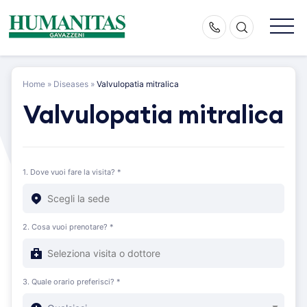
Skip
to
content
Home
»
Diseases
»
Valvulopatia mitralica
Valvulopatia mitralica
1. Dove vuoi fare la visita? *
2. Cosa vuoi prenotare? *
3. Quale orario preferisci? *