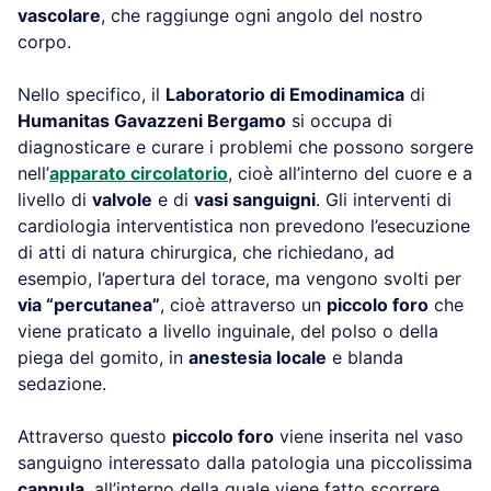
vascolare
, che raggiunge ogni angolo del nostro
corpo.
Nello specifico, il
Laboratorio di Emodinamica
di
Humanitas Gavazzeni Bergamo
si occupa di
diagnosticare e curare i problemi che possono sorgere
nell’
apparato circolatorio
, cioè all’interno del cuore e a
livello di
valvole
e di
vasi sanguigni
. Gli interventi di
cardiologia interventistica non prevedono l’esecuzione
di atti di natura chirurgica, che richiedano, ad
esempio, l’apertura del torace, ma vengono svolti per
via “percutanea”
, cioè attraverso un
piccolo foro
che
viene praticato a livello inguinale, del polso o della
piega del gomito, in
anestesia locale
e blanda
sedazione.
Attraverso questo
piccolo foro
viene inserita nel vaso
sanguigno interessato dalla patologia una piccolissima
cannula
, all’interno della quale viene fatto scorrere,