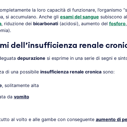
mpletamente la loro capacità di funzionare, l’organismo “s’
cqua, si accumulano. Anche gli
esami del sangue
subiscono al
a
, riduzione dei
bicarbonati
(acidosi), aumento del
fosforo
emia).
omi dell’insufficienza renale cron
adeguata
depurazione
si esprime in una serie di segni e si
nza di una possibile
insufficienza renale cronica
sono:
e
, solitamente alta
ata da
vomito
utto al volto e alle gambe con conseguente
aumento di p