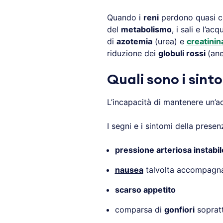
Quando i
reni
perdono quasi co
del
metabolismo
, i sali e l’a
di
azotemia
(urea) e
creatinin
riduzione dei
globuli rossi
(an
Quali sono i sint
L’incapacità di mantenere un’
I segni e i sintomi della prese
pressione arteriosa instabil
nausea
talvolta accompagn
scarso appetito
comparsa di
gonfiori
sopratt