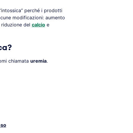
intossica” perché i prodotti
cune modificazioni: aumento
, riduzione del
calcio
e
ica?
ntomi chiamata
uremia
.
eso