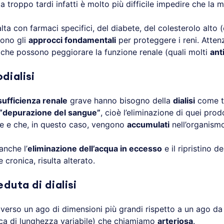
zia troppo tardi infatti è molto più difficile impedire che la m
lta con farmaci specifici, del diabete, del colesterolo alto (
sono gli
approcci fondamentali
per proteggere i reni. Atten
 che possono peggiorare la funzione renale (quali molti
anti
ialisi
sufficienza renale
grave hanno bisogno della
dialisi
come t
“depurazione del sangue”
, cioè l’eliminazione di quei pro
re e che, in questo caso, vengono
accumulati
nell’organismo
nche l’
eliminazione dell’acqua in eccesso
e il ripristino de
 cronica, risulta alterato.
duta di dialisi
verso un ago di dimensioni più grandi rispetto a un ago da
tica di lunghezza variabile) che chiamiamo
arteriosa
.