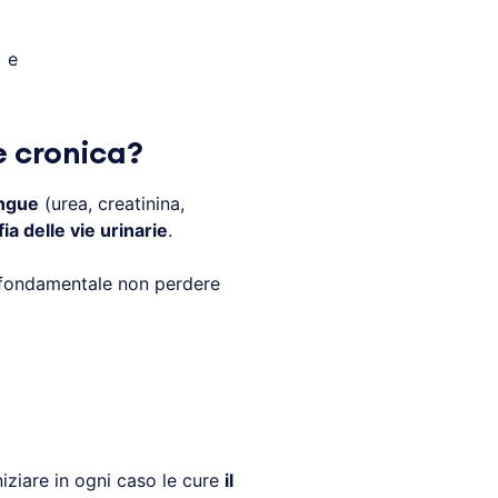
) e
e cronica?
angue
(urea, creatinina,
ia delle vie urinarie
.
 È fondamentale non perdere
niziare in ogni caso le cure
il