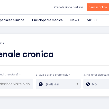
Prenotazione prelievi
Servizi online
pecialità cliniche
Enciclopedia medica
News
5×1000
nica
enale cronica
uoi prenotare? *
3. Quale orario preferisci? *
4. Hai un'assicurazi