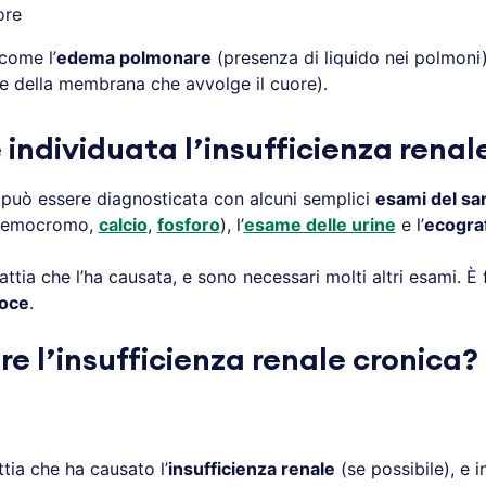
ore
come l’
edema polmonare
(presenza di liquido nei polmoni
 della membrana che avvolge il cuore).
ndividuata l’insufficienza renal
può essere diagnosticata con alcuni semplici
esami del s
, emocromo,
calcio
,
fosforo
), l’
esame delle urine
e l’
ecograf
attia che l’ha causata, e sono necessari molti altri esami.
coce
.
e l’insufficienza renale cronica?
tia che ha causato l’
insufficienza renale
(se possibile), e i