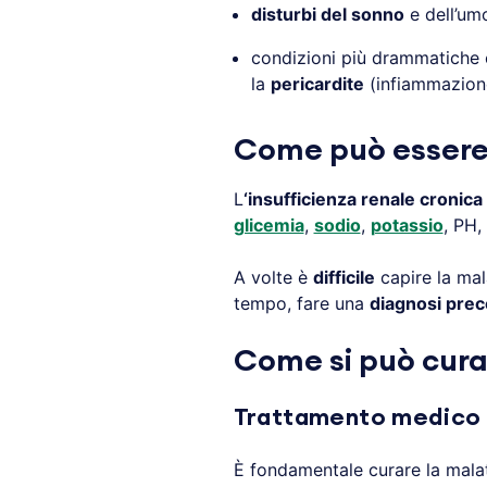
disturbi del sonno
e dell’um
condizioni più drammatiche 
la
pericardite
(infiammazione
Come può essere i
L
‘insufficienza renale cronica
glicemia
,
sodio
,
potassio
, PH
A volte è
difficile
capire la mal
tempo, fare una
diagnosi pre
Come si può curar
Trattamento medico
È fondamentale curare la malat