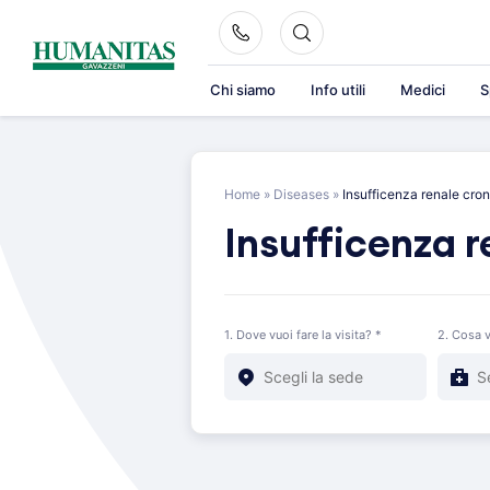
Skip
to
content
Chi siamo
Info utili
Medici
S
Home
»
Diseases
»
Insufficenza renale cro
Insufficenza r
1. Dove vuoi fare la visita? *
2. Cosa v