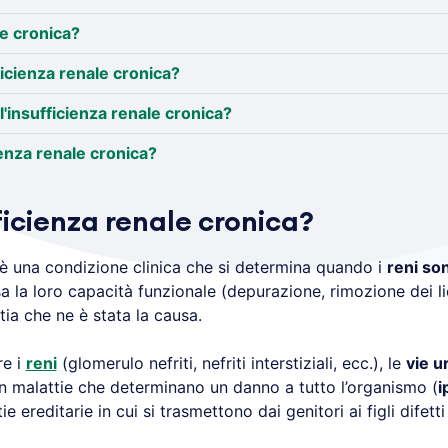
le cronica?
ficienza renale cronica?
'insufficienza renale cronica?
ienza renale cronica?
ficienza renale cronica?
è una condizione clinica che si determina quando i
reni so
la loro capacità funzionale (depurazione, rimozione dei li
ia che ne è stata la causa.
re i
reni
(glomerulo nefriti, nefriti interstiziali, ecc.), le
vie u
in malattie che determinano un danno a tutto l’organismo (
i
e ereditarie in cui si trasmettono dai genitori ai figli difetti