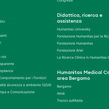
Congressi
Didattica, ricerca e
assistenza
dici
Humanitas University
Esami
Fondazione Humanitas per la Ri
i
Fondazione Humanitas
Fondazione Ariel
 noi
La Ricerca Clinica in Humanitas
asparente
mpliance
Humanitas Medical Ca
Comportamento per i Fornitori
area Bergamo
ualità sicurezza e ambiente (QSA)
Bergamo
ampa e Comunicazione
Almè
Trezzo sull’Adda