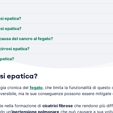
osi epatica?
osi epatica?
causa del cancro al fegato?
irrosi epatica?
epatica?
osi epatica?
gia cronica del
fegato
, che limita la funzionalità di questo
reversibile, ma le sue conseguenze possono essere mitigate
te nella formazione di
cicatrici fibrose
che rendono più diff
ndo un’
ipertensione polmonare
che può causare a sua volt