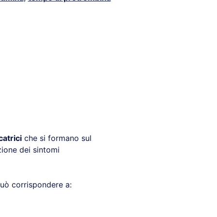
atrici
che si formano sul
zione dei sintomi
può corrispondere a: