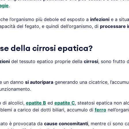
agie
.
anche l’organismo più debole ed esposto a
infezioni
e a situa
apacità del fegato, e quindi dell’organismo, di
processare i
se della cirrosi epatica?
zioni
del tessuto epatico proprie della
cirrosi
, sono frutto d
sce un danno
si autoripara
generando una cicatrice, l’accumulo
funzionamento.
 di alcolici,
epatite B
ed
epatite C
, steatosi epatica non al
oblemi a carico dei dotti biliari, accumulo di
ferro
nell’orga
gato è provocata da
cause concomitanti
, mentre ci sono ca