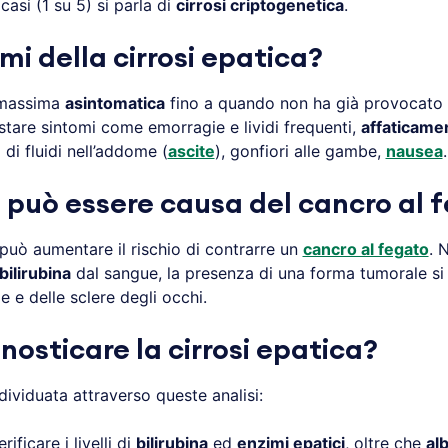
casi (1 su 5) si parla di
cirrosi criptogenetica
.
mi della cirrosi epatica?
i massima
asintomatica
fino a quando non ha già provocato u
tare sintomi come emorragie e lividi frequenti,
affaticame
di fluidi nell’addome (
ascite
), gonfiori alle gambe,
nausea
.
a può essere causa del cancro al 
può aumentare il rischio di contrarre un
cancro al fegato
. 
bilirubina
dal sangue, la presenza di una forma tumorale si 
le e delle sclere degli occhi.
osticare la cirrosi epatica?
ividuata attraverso queste analisi:
rificare i livelli di
bilirubina
ed
enzimi epatici
, oltre che
al