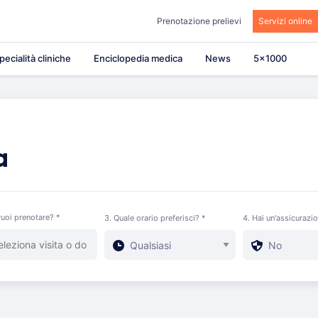
Prenotazione prelievi
Servizi online
pecialità cliniche
Enciclopedia medica
News
5×1000
a
uoi prenotare? *
3. Quale orario preferisci? *
4. Hai un'assicurazi