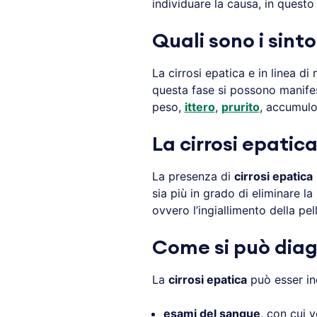
individuare la causa, in questo 
Quali sono i sinto
La cirrosi epatica e in linea d
questa fase si possono manifes
peso,
ittero
,
prurito
, accumulo 
La cirrosi epatic
La presenza di
cirrosi epatica
sia più in grado di eliminare la
ovvero l’ingiallimento della pel
Come si può diagn
La
cirrosi epatica
può esser ind
esami del sangue
, con cui ve