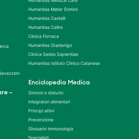
Humanitas Medical Care
Humanitas Mater Domini
Humanitas Castelli
Humanitas Cellini
Clinica Fornaca
Humanitas Gradenigo
cerca
Clinica Sedes Sapientiae
Humanitas Istituto Clinico Catanese
 Gavazzeni
Enciclopedia Medica
re –
Sintomi e disturbi
Integratori alimentari
Principi attivi
Prevenzione
Glossario immunologia
Specialisti