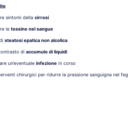
ite
re sintomi della
cirrosi
re le
tossine nel sangue
di
steatosi epatica non alcolica
 contrasto di
accumulo di liquidi
tare un’eventuale
infezione
in corso
erventi chirurgici per ridurre la pressione sanguigna nel fe