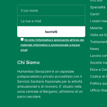
Info utili
Specialità
Centri
I nostri me
Malattie
Visite ed 
Ho letto l’informativa e acconsento all’invio del
Trattament
materiale informativo e promozionale a mezzo
News
email
Lavora con
Chi Siamo
Società tr
Etica e Co
Humanitas Gavazzeni è un ospedale
polispecialistico privato accreditato con il
Codice di 
Servizio Sanitario Nazionale per le attività
Politica q
ambulatoriali e di ricovero. E’ situato nella
Ufficio St
zona centrale di Bergamo, all’interno di un
parco secolare.