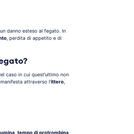
n danno esteso al fegato. In
nto
, perdita di appetito e di
fegato?
Nel caso in cui quest’ultimo non
manifesta attraverso l’
ittero
,
bumina
,
tempo di protrombina