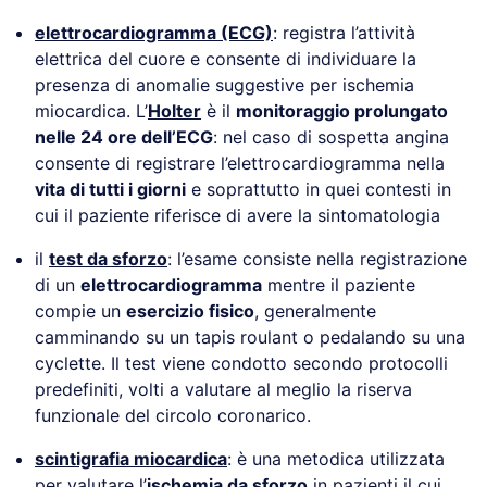
elettrocardiogramma (ECG)
: registra l’attività
elettrica del cuore e consente di individuare la
presenza di anomalie suggestive per ischemia
miocardica. L’
Holter
è il
monitoraggio prolungato
nelle 24 ore dell’ECG
: nel caso di sospetta angina
consente di registrare l’elettrocardiogramma nella
vita di tutti i giorni
e soprattutto in quei contesti in
cui il paziente riferisce di avere la sintomatologia
il
test da sforzo
: l’esame consiste nella registrazione
di un
elettrocardiogramma
mentre il paziente
compie un
esercizio fisico
, generalmente
camminando su un tapis roulant o pedalando su una
cyclette. Il test viene condotto secondo protocolli
predefiniti, volti a valutare al meglio la riserva
funzionale del circolo coronarico.
scintigrafia miocardica
: è una metodica utilizzata
per valutare l’
ischemia da sforzo
in pazienti il cui