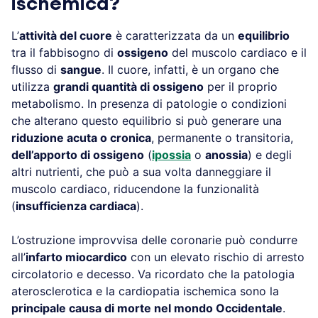
ischemica?
L’
attività del cuore
è caratterizzata da un
equilibrio
tra il fabbisogno di
ossigeno
del muscolo cardiaco e il
flusso di
sangue
. Il cuore, infatti, è un organo che
utilizza
grandi quantità di ossigeno
per il proprio
metabolismo. In presenza di patologie o condizioni
che alterano questo equilibrio si può generare una
riduzione acuta o cronica
, permanente o transitoria,
dell’apporto di ossigeno
(
ipossia
o
anossia
) e degli
altri nutrienti, che può a sua volta danneggiare il
muscolo cardiaco, riducendone la funzionalità
(
insufficienza cardiaca
).
L’ostruzione improvvisa delle coronarie può condurre
all’
infarto miocardico
con un elevato rischio di arresto
circolatorio e decesso. Va ricordato che la patologia
aterosclerotica e la cardiopatia ischemica sono la
principale causa di morte nel mondo Occidentale
.