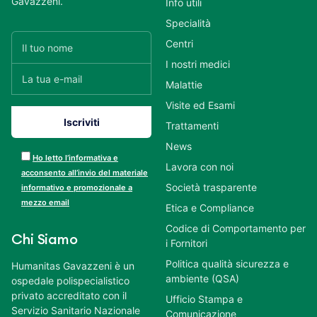
Gavazzeni.
Info utili
Specialità
Centri
I nostri medici
Malattie
Visite ed Esami
Trattamenti
News
Ho letto l’informativa e
Lavora con noi
acconsento all’invio del materiale
Società trasparente
informativo e promozionale a
mezzo email
Etica e Compliance
Codice di Comportamento per
Chi Siamo
i Fornitori
Politica qualità sicurezza e
Humanitas Gavazzeni è un
ambiente (QSA)
ospedale polispecialistico
privato accreditato con il
Ufficio Stampa e
Servizio Sanitario Nazionale
Comunicazione