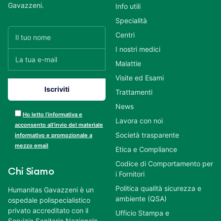
Gavazzeni.
Info utili
Specialità
Centri
I nostri medici
Malattie
Visite ed Esami
Trattamenti
News
Ho letto l’informativa e
Lavora con noi
acconsento all’invio del materiale
Società trasparente
informativo e promozionale a
mezzo email
Etica e Compliance
Codice di Comportamento per
Chi Siamo
i Fornitori
Politica qualità sicurezza e
Humanitas Gavazzeni è un
ambiente (QSA)
ospedale polispecialistico
privato accreditato con il
Ufficio Stampa e
Servizio Sanitario Nazionale