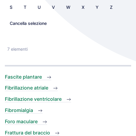
S
T
U
V
W
X
Y
Z
Cancella selezione
7 elementi
Fascite plantare
Fibrillazione atriale
Fibrillazione ventricolare
Fibromialgia
Foro maculare
Frattura del braccio