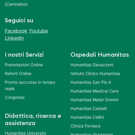
(Centralino)
Seguici su
Facebook
Youtube
LinkedIn
I nostri Servizi
Ospedali Humanitas
Prenotazioni Online
Humanitas Gavazzeni
Referti Online
Istituto Clinico Humanitas
Pronto soccorso in tempo
Humanitas San Pio X
reale
Humanitas Medical Care
Congressi
Humanitas Mater Domini
Humanitas Castelli
Didattica, ricerca e
Humanitas Cellini
assistenza
Clinica Fornaca
Humanitas University
Humanitas Gradenigo