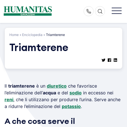
Skip
to
content
Home
»
Enciclopedia
»
Triamterene
Triamterene
Il
triamterene
è un
diuretico
che favorisce
l’eliminazione dell’
acqua
e del
sodio
in eccesso nei
reni
, che li utilizzano per produrre l’urina. Serve anche
a ridurre l’eliminazione del
potassio
.
A che cosa serve il