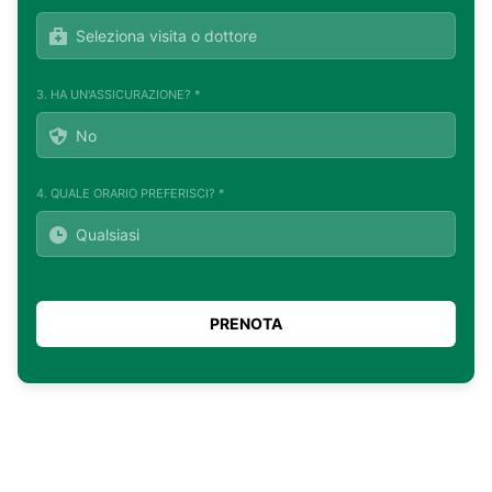
3. HA UN'ASSICURAZIONE? *
4. QUALE ORARIO PREFERISCI? *