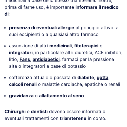
medicinali a base dello stesso triamterene. Inoltre,
prima di farne uso, è importante
informare il medico
di
:
presenza di eventuali allergie
al principio attivo, ai
suoi eccipienti o a qualsiasi altro farmaco
assunzione di altri
medicinali
,
fitoterapici
e
integratori
, in particolare altri diuretici, ACE inibitori,
litio,
Fans
,
antidiabetici
, farmaci per la pressione
alta o integratori a base di potassio
sofferenza attuale o passata di
diabete
,
gotta
,
calcoli renali
o malattie cardiache, epatiche o renali
gravidanza
o
allattamento al seno
.
Chirurghi
e
dentisti
devono essere informati di
eventuali trattamenti con
triamterene
in corso.