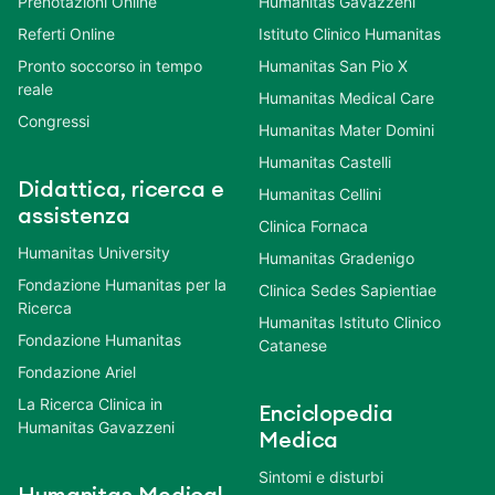
Prenotazioni Online
Humanitas Gavazzeni
Referti Online
Istituto Clinico Humanitas
Pronto soccorso in tempo
Humanitas San Pio X
reale
Humanitas Medical Care
Congressi
Humanitas Mater Domini
Humanitas Castelli
Didattica, ricerca e
Humanitas Cellini
assistenza
Clinica Fornaca
Humanitas University
Humanitas Gradenigo
Fondazione Humanitas per la
Clinica Sedes Sapientiae
Ricerca
Humanitas Istituto Clinico
Fondazione Humanitas
Catanese
Fondazione Ariel
La Ricerca Clinica in
Enciclopedia
Humanitas Gavazzeni
Medica
Sintomi e disturbi