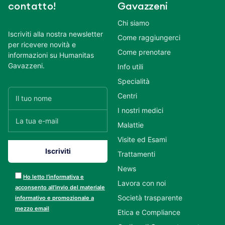
contatto!
Gavazzeni
Chi siamo
Iscriviti alla nostra newsletter
Come raggiungerci
per ricevere novità e
Come prenotare
informazioni su Humanitas
Gavazzeni.
Info utili
Specialità
Centri
I nostri medici
Malattie
Visite ed Esami
Trattamenti
News
Ho letto l’informativa e
Lavora con noi
acconsento all’invio del materiale
Società trasparente
informativo e promozionale a
mezzo email
Etica e Compliance