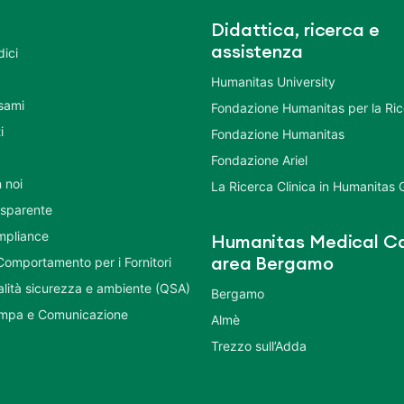
Didattica, ricerca e
assistenza
dici
Humanitas University
Esami
Fondazione Humanitas per la Ri
i
Fondazione Humanitas
Fondazione Ariel
 noi
La Ricerca Clinica in Humanitas
asparente
mpliance
Humanitas Medical Ca
Comportamento per i Fornitori
area Bergamo
ualità sicurezza e ambiente (QSA)
Bergamo
ampa e Comunicazione
Almè
Trezzo sull’Adda