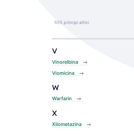
555 principi attivi
V
Vinorelbina
Viomicina
W
Warfarin
X
Xilometazina