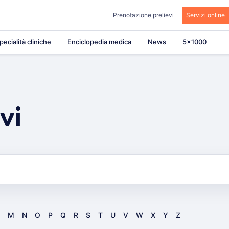
Prenotazione prelievi
Servizi online
pecialità cliniche
Enciclopedia medica
News
5×1000
vi
M
N
O
P
Q
R
S
T
U
V
W
X
Y
Z