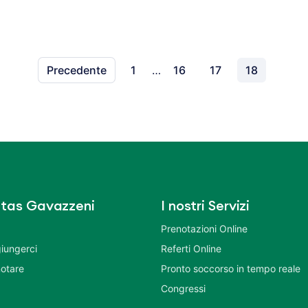
Precedente
1
…
16
17
18
tas Gavazzeni
I nostri Servizi
Prenotazioni Online
iungerci
Referti Online
otare
Pronto soccorso in tempo reale
Congressi