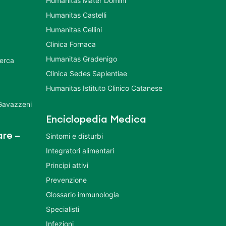
Humanitas Mater Domini
Humanitas Castelli
Humanitas Cellini
Clinica Fornaca
Humanitas Gradenigo
cerca
Clinica Sedes Sapientiae
Humanitas Istituto Clinico Catanese
 Gavazzeni
Enciclopedia Medica
re –
Sintomi e disturbi
Integratori alimentari
Principi attivi
Prevenzione
Glossario immunologia
Specialisti
Infezioni