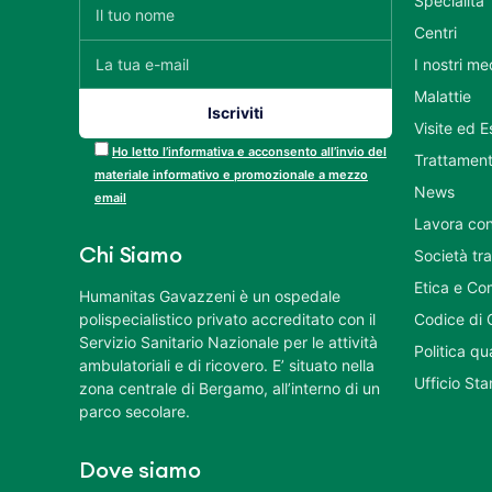
Specialità
Centri
I nostri me
Malattie
Visite ed 
Ho letto l’informativa e acconsento all’invio del
Trattament
materiale informativo e promozionale a mezzo
News
email
Lavora con
Chi Siamo
Società tr
Etica e Co
Humanitas Gavazzeni è un ospedale
polispecialistico privato accreditato con il
Codice di 
Servizio Sanitario Nazionale per le attività
Politica q
ambulatoriali e di ricovero. E’ situato nella
Ufficio St
zona centrale di Bergamo, all’interno di un
parco secolare.
Dove siamo