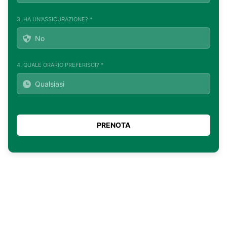
3. HA UN'ASSICURAZIONE? *
4. QUALE ORARIO PREFERISCI? *