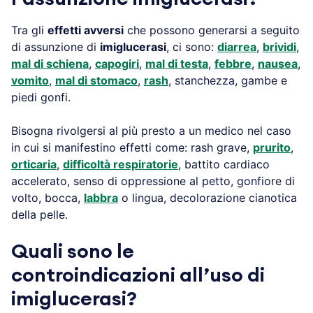
Tra gli
effetti avversi
che possono generarsi a seguito
di assunzione di
imiglucerasi
, ci sono:
diarrea
,
brividi
,
mal di schiena
,
capogiri
,
mal di testa
,
febbre
,
nausea
,
vomito
,
mal di stomaco
,
rash
, stanchezza, gambe e
piedi gonfi.
Bisogna rivolgersi al più presto a un medico nel caso
in cui si manifestino effetti come: rash grave,
prurito
,
orticaria
,
difficoltà respiratorie
, battito cardiaco
accelerato, senso di oppressione al petto, gonfiore di
volto, bocca,
labbra
o lingua, decolorazione cianotica
della pelle.
Quali sono le
controindicazioni all’uso di
imiglucerasi?