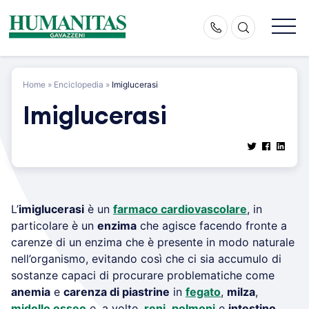
Skip
to
content
Home
»
Enciclopedia
»
Imiglucerasi
Imiglucerasi
L’
imiglucerasi
è un
farmaco cardiovascolare
, in
particolare è un
enzima
che agisce facendo fronte a
carenze di un enzima che è presente in modo naturale
nell’organismo, evitando così che ci sia accumulo di
sostanze capaci di procurare problematiche come
anemia
e
carenza di piastrine
in
fegato
,
milza
,
midollo osseo
e, a volte,
reni
,
polmoni
e
intestino
.