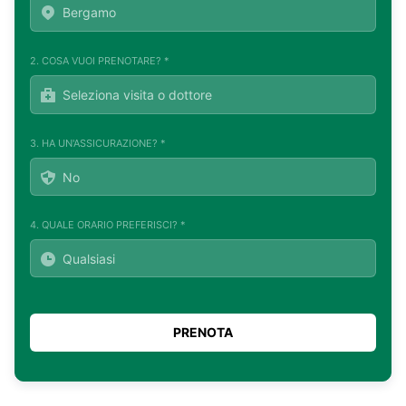
2. COSA VUOI PRENOTARE? *
3. HA UN'ASSICURAZIONE? *
4. QUALE ORARIO PREFERISCI? *