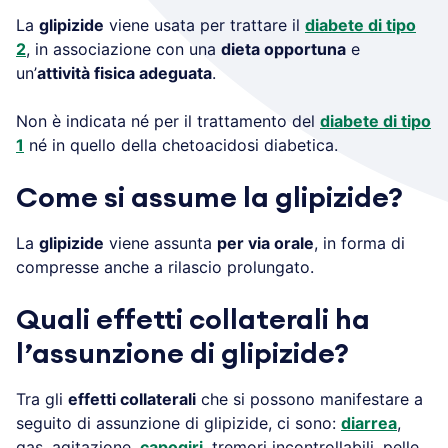
La
glipizide
viene usata per trattare il
diabete di tipo
2
, in associazione con una
dieta opportuna
e
un’
attività fisica adeguata
.
Non è indicata né per il trattamento del
diabete di tipo
1
né in quello della chetoacidosi diabetica.
Come si assume la glipizide?
La
glipizide
viene assunta
per via orale
, in forma di
compresse anche a rilascio prolungato.
Quali effetti collaterali ha
l’assunzione di glipizide?
Tra gli
effetti collaterali
che si possono manifestare a
seguito di assunzione di glipizide, ci sono:
diarrea
,
gas, agitazione,
capogiri
, tremori incontrollabili, pelle