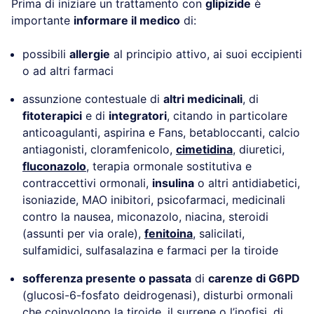
Prima di iniziare un trattamento con
glipizide
è
importante
informare il medico
di:
possibili
allergie
al principio attivo, ai suoi eccipienti
o ad altri farmaci
assunzione contestuale di
altri medicinali
, di
fitoterapici
e di
integratori
, citando in particolare
anticoagulanti, aspirina e Fans, betabloccanti, calcio
antiagonisti, cloramfenicolo,
cimetidina
, diuretici,
fluconazolo
, terapia ormonale sostitutiva e
contraccettivi ormonali,
insulina
o altri antidiabetici,
isoniazide, MAO inibitori, psicofarmaci, medicinali
contro la nausea, miconazolo, niacina, steroidi
(assunti per via orale),
fenitoina
, salicilati,
sulfamidici, sulfasalazina e farmaci per la tiroide
sofferenza presente o passata
di
carenze di G6PD
(glucosi-6-fosfato deidrogenasi), disturbi ormonali
che coinvolgono la tiroide, il surrene o l’ipofisi, di