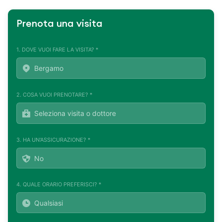
Prenota una visita
1. DOVE VUOI FARE LA VISITA? *
2. COSA VUOI PRENOTARE? *
3. HA UN'ASSICURAZIONE? *
4. QUALE ORARIO PREFERISCI? *