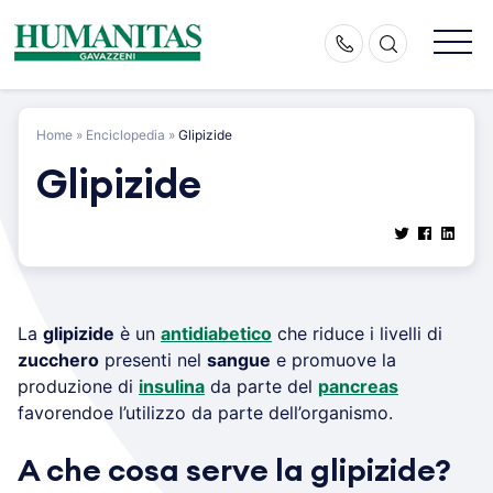
Skip
to
content
Home
»
Enciclopedia
»
Glipizide
Glipizide
La
glipizide
è un
antidiabetico
che riduce i livelli di
zucchero
presenti nel
sangue
e promuove la
produzione di
insulina
da parte del
pancreas
favorendoe l’utilizzo da parte dell’organismo.
A che cosa serve la glipizide?