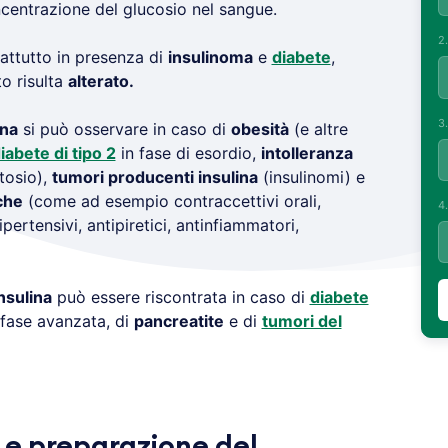
centrazione del glucosio nel sangue.
2
rattutto in presenza di
insulinoma
e
diabete
,
o risulta
alterato.
3
ina
si può osservare in caso di
obesità
(e altre
iabete di tipo 2
in fase di esordio,
intolleranza
tosio),
tumori producenti insulina
(insulinomi) e
che
(come ad esempio contraccettivi orali,
4
tipertensivi, antipiretici, antinfiammatori,
nsulina
può essere riscontrata in caso di
diabete
 fase avanzata, di
pancreatite
e di
tumori del
 e preparazione del