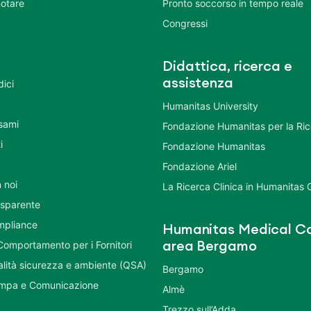
otare
Pronto soccorso in tempo reale
Congressi
Didattica, ricerca e
assistenza
dici
Humanitas University
Esami
Fondazione Humanitas per la Ri
i
Fondazione Humanitas
Fondazione Ariel
 noi
La Ricerca Clinica in Humanitas
asparente
mpliance
Humanitas Medical Ca
Comportamento per i Fornitori
area Bergamo
ualità sicurezza e ambiente (QSA)
Bergamo
ampa e Comunicazione
Almè
Trezzo sull’Adda