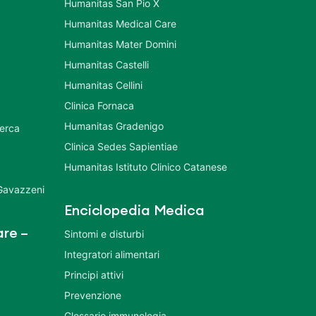
Humanitas San Pio X
Humanitas Medical Care
Humanitas Mater Domini
Humanitas Castelli
Humanitas Cellini
Clinica Fornaca
Humanitas Gradenigo
cerca
Clinica Sedes Sapientiae
Humanitas Istituto Clinico Catanese
 Gavazzeni
Enciclopedia Medica
re –
Sintomi e disturbi
Integratori alimentari
Principi attivi
Prevenzione
Glossario immunologia