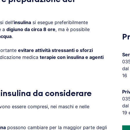
si dell’
insulina
si esegue preferibilmente
e a
digiuno da circa 8 ore
, ma è possibile
P
acqua
.
portante
evitare attività stressanti o sforzi
Ser
dicazione medica
terapie con insulina e agenti
03
dal
16
Pri
i insulina da considerare
03
dal
ono essere compresi, nei maschi e nelle
19 
ina
possono cambiare per la maggior parte degli