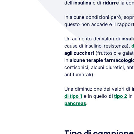
dell’
insulina
è di
ridurre
la con
In alcune condizioni però, sop
questo non accade e il rapport
Un aumento dei valori di
insul
cause di insulino-resistenza),
d
agli zuccheri
(fruttosio e galat
in
alcune terapie farmacologi
cortisonici, alcuni diuretici, an
antitumorali).
Una diminuzione dei valori di
i
di tipo 1
e in quello
di
tipo 2
in
pancreas
.
Tipo di campione