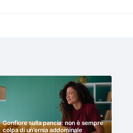
Gonfiore sulla pancia: non è sempre
colpa di un’ernia addominale