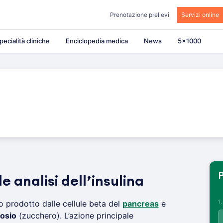
Prenotazione prelievi
Servizi online
pecialità cliniche
Enciclopedia medica
News
5×1000
P
le analisi dell’insulina
1
 prodotto dalle cellule beta del
pancreas
e
osio
(zucchero). L’azione principale