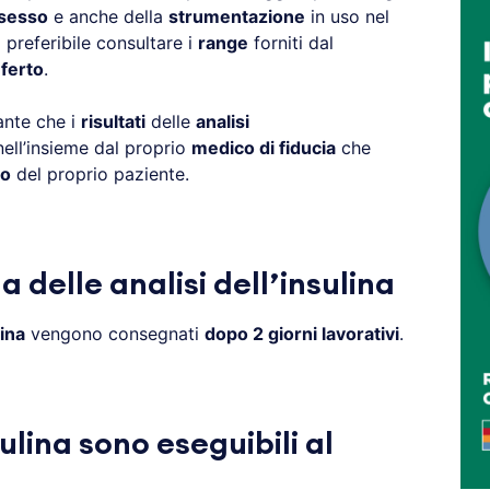
sesso
e anche della
strumentazione
in uso nel
 preferibile consultare i
range
forniti dal
ferto
.
ante che i
risultati
delle
analisi
ell’insieme dal proprio
medico di fiducia
che
co
del proprio paziente.
 delle analisi dell’insulina
lina
vengono consegnati
dopo 2 giorni lavorativi
.
sulina sono eseguibili al