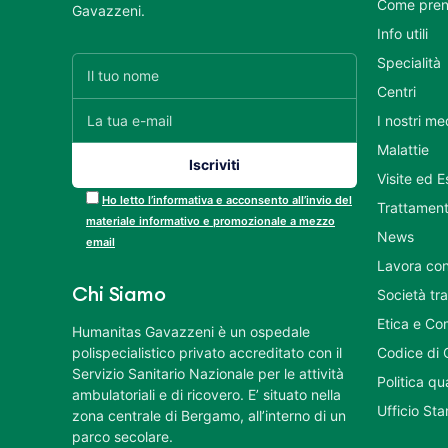
Come pren
Gavazzeni.
Info utili
Specialità
Centri
I nostri me
Malattie
Visite ed 
Ho letto l’informativa e acconsento all’invio del
Trattament
materiale informativo e promozionale a mezzo
News
email
Lavora con
Chi Siamo
Società tr
Etica e Co
Humanitas Gavazzeni è un ospedale
polispecialistico privato accreditato con il
Codice di 
Servizio Sanitario Nazionale per le attività
Politica q
ambulatoriali e di ricovero. E’ situato nella
Ufficio St
zona centrale di Bergamo, all’interno di un
parco secolare.