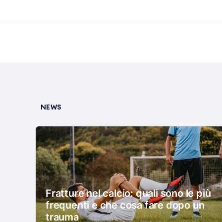
NEWS
Fratture nel calcio: quali sono le più
frequenti e che cosa fare dopo un
trauma