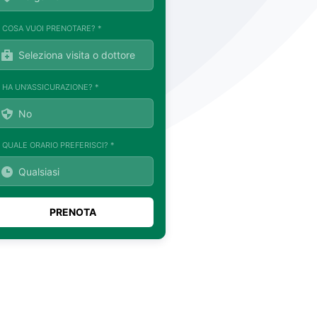
. COSA VUOI PRENOTARE? *
. HA UN'ASSICURAZIONE? *
. QUALE ORARIO PREFERISCI? *