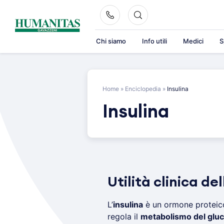
Skip
to
content
Chi siamo
Info utili
Medici
S
Home
»
Enciclopedia
»
Insulina
Insulina
Utilità clinica del
L’
insulina
è un ormone proteico
regola il
metabolismo del gluc