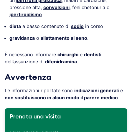
un’
ipertrofia prostatica
, malattie cardiache,
pressione alta,
convulsioni
, fenilchetonuria o
ipertiroidismo
dieta
a basso contenuto di
sodio
in corso
gravidanza
o
allattamento al seno
.
È necessario informare
chirurghi
e
dentisti
dell’assunzione di
difenidramina
.
Avvertenza
Le informazioni riportate sono
indicazioni generali
e
non sostituiscono in alcun modo il parere medico
.
Prenota una visita
1. DOVE VUOI FARE LA VISITA? *