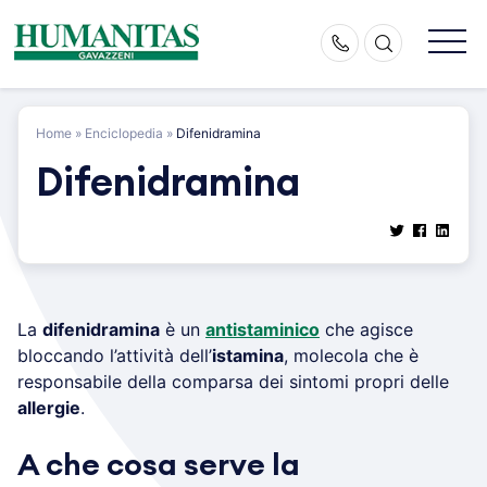
Skip
to
content
Home
»
Enciclopedia
»
Difenidramina
Difenidramina
La
difenidramina
è un
antistaminico
che agisce
bloccando l’attività dell’
istamina
, molecola che è
responsabile della comparsa dei sintomi propri delle
allergie
.
A che cosa serve la