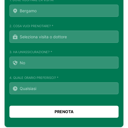
2. COSA VUOI PRENOTARE? *
3. HA UN'ASSICURAZIONE? *
4. QUALE ORARIO PREFERISCI? *