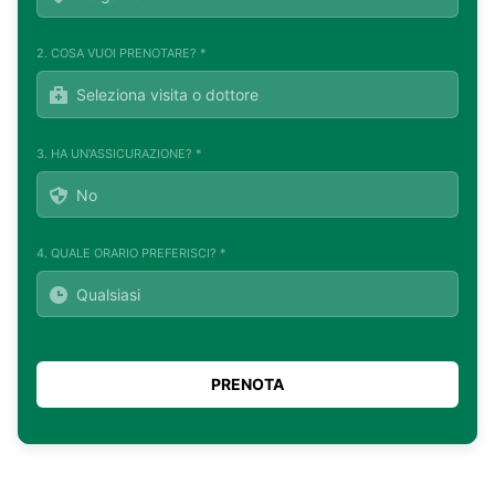
2. COSA VUOI PRENOTARE? *
3. HA UN'ASSICURAZIONE? *
4. QUALE ORARIO PREFERISCI? *