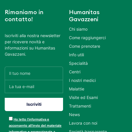
Rimaniamo in
Humanitas
contatto!
Gavazzeni
Chi siamo
Iscriviti alla nostra newsletter
Come raggiungerci
per ricevere novità e
Come prenotare
informazioni su Humanitas
Gavazzeni.
Info utili
Specialità
Centri
I nostri medici
Malattie
Visite ed Esami
Trattamenti
News
Ho letto l’informativa e
Lavora con noi
acconsento all’invio del materiale
Società trasparente
informativo e promozionale a