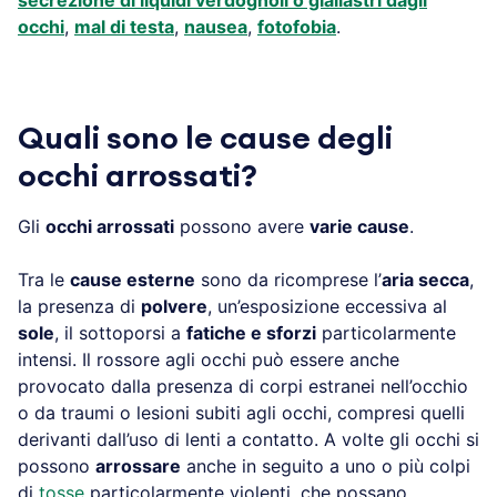
occhi
,
mal di testa
,
nausea
,
fotofobia
.
Quali sono le cause degli
occhi arrossati?
Gli
occhi arrossati
possono avere
varie cause
.
Tra le
cause esterne
sono da ricomprese l’
aria secca
,
la presenza di
polvere
, un’esposizione eccessiva al
sole
, il sottoporsi a
fatiche e sforzi
particolarmente
intensi. Il rossore agli occhi può essere anche
provocato dalla presenza di corpi estranei nell’occhio
o da traumi o lesioni subiti agli occhi, compresi quelli
derivanti dall’uso di lenti a contatto. A volte gli occhi si
possono
arrossare
anche in seguito a uno o più colpi
di
tosse
particolarmente violenti, che possano