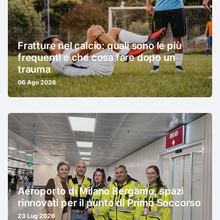
Fratture nel calcio: quali sono le più
frequenti e che cosa fare dopo un
trauma
06 Ago 2026
Aeroporto di Milano Bergamo, spazi
rinnovati per il punto di Primo Soccorso
23 Lug 2026