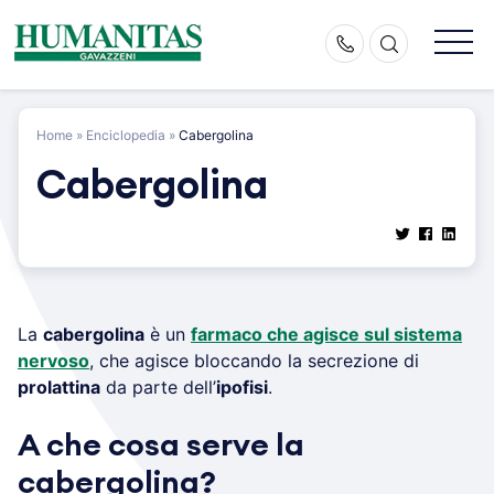
Skip
to
content
Home
»
Enciclopedia
»
Cabergolina
Cabergolina
La
cabergolina
è un
farmaco che agisce sul sistema
nervoso
, che agisce bloccando la secrezione di
prolattina
da parte dell’
ipofisi
.
A che cosa serve la
cabergolina?