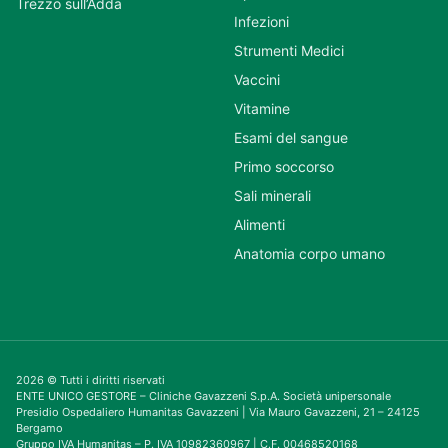
Trezzo sull’Adda
Infezioni
Strumenti Medici
Vaccini
Vitamine
Esami del sangue
Primo soccorso
Sali minerali
Alimenti
Anatomia corpo umano
2026 © Tutti i diritti riservati
ENTE UNICO GESTORE – Cliniche Gavazzeni S.p.A. Società unipersonale
Presidio Ospedaliero Humanitas Gavazzeni | Via Mauro Gavazzeni, 21 – 24125
Bergamo
Gruppo IVA Humanitas – P. IVA 10982360967 | C.F. 00468520168