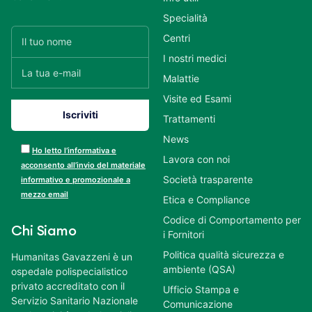
Specialità
Centri
I nostri medici
Malattie
Visite ed Esami
Trattamenti
News
Ho letto l’informativa e
Lavora con noi
acconsento all’invio del materiale
Società trasparente
informativo e promozionale a
mezzo email
Etica e Compliance
Codice di Comportamento per
Chi Siamo
i Fornitori
Politica qualità sicurezza e
Humanitas Gavazzeni è un
ambiente (QSA)
ospedale polispecialistico
privato accreditato con il
Ufficio Stampa e
Servizio Sanitario Nazionale
Comunicazione