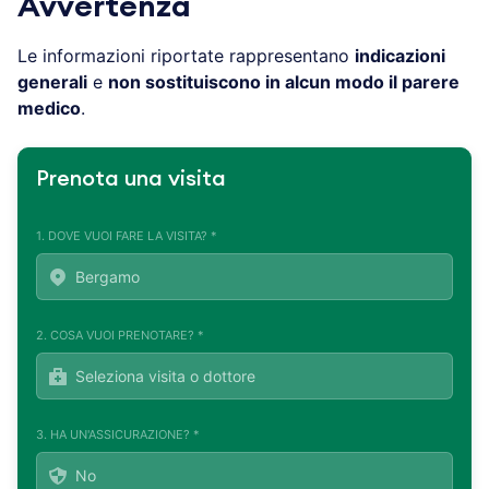
Avvertenza
Le informazioni riportate rappresentano
indicazioni
generali
e
non sostituiscono in alcun modo il parere
medico
.
Prenota una visita
1. DOVE VUOI FARE LA VISITA? *
2. COSA VUOI PRENOTARE? *
3. HA UN'ASSICURAZIONE? *