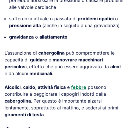
potrebbe abbassare la pressione o causare problemi
alle valvole cardiache
sofferenza attuale o passata di
problemi epatici
o
pressione alta
(anche in seguito a una gravidanza)
gravidanza
o
allattamento
L’assunzione di
cabergolina
può compromettere le
capacità di
guidare
e
manovrare macchinari
pericolosi
, effetto che può essere aggravato da
alcol
e da alcuni
medicinali
.
Alcolici
,
caldo
,
attività fisica
e
febbre
possono
contribuire a peggiorare i capogiri indotti dalla
cabergolina
. Per questo è importante alzarsi
lentamente, soprattutto al mattino, e sedersi ai primi
giramenti di testa
.