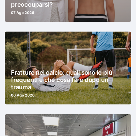
preoccuparsi?
07 Ago 2026
Fratture nel calcio: quali sono le più
frequenti e che cosa fare dopo un
trauma
06 Ago 2026