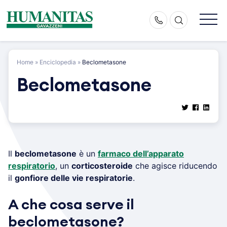
Skip
to
content
Home
»
Enciclopedia
»
Beclometasone
Beclometasone
Il
beclometasone
è un
farmaco dell’apparato
respiratorio
, un
corticosteroide
che agisce riducendo
il
gonfiore delle vie respiratorie
.
A che cosa serve il
beclometasone?