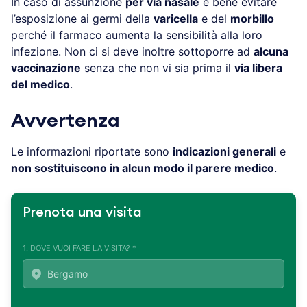
In caso di assunzione
per via nasale
è bene evitare
l’esposizione ai germi della
varicella
e del
morbillo
perché il farmaco aumenta la sensibilità alla loro
infezione. Non ci si deve inoltre sottoporre ad
alcuna
vaccinazione
senza che non vi sia prima il
via libera
del medico
.
Avvertenza
Le informazioni riportate sono
indicazioni generali
e
non sostituiscono in alcun modo il parere medico
.
Prenota una visita
1. DOVE VUOI FARE LA VISITA? *