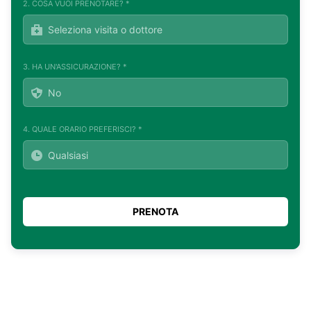
2. COSA VUOI PRENOTARE? *
3. HA UN'ASSICURAZIONE? *
4. QUALE ORARIO PREFERISCI? *