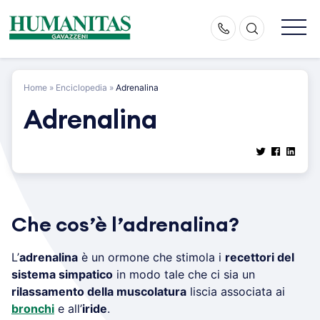
Skip
to
content
Home
»
Enciclopedia
»
Adrenalina
Adrenalina
Che cos’è l’adrenalina?
L’
adrenalina
è un ormone che stimola i
recettori del
sistema simpatico
in modo tale che ci sia un
rilassamento della muscolatura
liscia associata ai
bronchi
e all’
iride
.