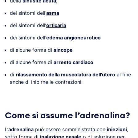
della
sinusite acuta
,
dei sintomi dell’
asma
dei sintomi dell’
orticaria
dei sintomi dell’
edema angioneurotico
di alcune forma di
sincope
di alcune forme di
arresto cardiaco
di
rilassamento della muscolatura dell’utero
al fine
anche di inibirne le contrazioni.
Come si assume l’adrenalina?
L’
adrenalina
può essere somministrata con
iniezioni
,
sotto forma di
inalazione nasale
o di soluzione per