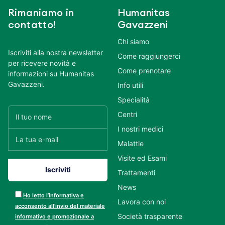
Rimaniamo in
Humanitas
contatto!
Gavazzeni
Chi siamo
Iscriviti alla nostra newsletter
Come raggiungerci
per ricevere novità e
Come prenotare
informazioni su Humanitas
Gavazzeni.
Info utili
Specialità
Centri
I nostri medici
Malattie
Visite ed Esami
Trattamenti
News
Ho letto l’informativa e
Lavora con noi
acconsento all’invio del materiale
Società trasparente
informativo e promozionale a