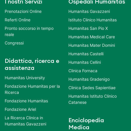
I nostri Servizi
Ospedali Humanitas
Prenotazioni Online
Humanitas Gavazzeni
Referti Online
Istituto Clinico Humanitas
Pronto soccorso in tempo
Humanitas San Pio X
reale
Humanitas Medical Care
Congressi
Humanitas Mater Domini
Humanitas Castelli
Didattica, ricerca e
Humanitas Cellini
assistenza
Clinica Fornaca
Humanitas University
Humanitas Gradenigo
Fondazione Humanitas per la
Clinica Sedes Sapientiae
Ricerca
Humanitas Istituto Clinico
Fondazione Humanitas
Catanese
Fondazione Ariel
La Ricerca Clinica in
Enciclopedia
Humanitas Gavazzeni
Medica