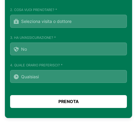
2. COSA VUOI PRENOTARE? *
3. HA UN'ASSICURAZIONE? *
4. QUALE ORARIO PREFERISCI? *