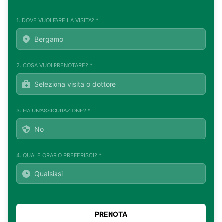
1. DOVE VUOI FARE LA VISITA? *
2. COSA VUOI PRENOTARE? *
3. HA UN'ASSICURAZIONE? *
4. QUALE ORARIO PREFERISCI? *