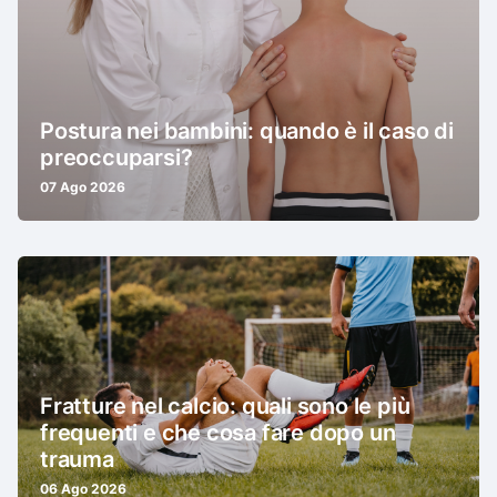
Postura nei bambini: quando è il caso di
preoccuparsi?
07 Ago 2026
Fratture nel calcio: quali sono le più
frequenti e che cosa fare dopo un
trauma
06 Ago 2026