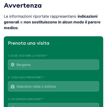
Avvertenza
Le informazioni riportate rappresentano
indicazioni
generali
e
non sostituiscono in alcun modo il parere
medico
.
Prenota una visita
1. DOVE VUOI FARE LA VISITA? *
2. COSA VUOI PRENOTARE? *
3. HA UN'ASSICURAZIONE? *