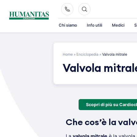
Skip
to
content
Chi siamo
Info utili
Medici
S
Home
»
Enciclopedia
»
Valvola mitrale
Valvola mitral
Scopri di più su Cardioch
Che cos’è la valv
La
valvola mitrale
è la valvola 