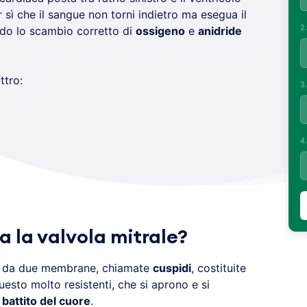
r sì che il sangue non torni indietro ma esegua il
2
ndo lo scambio corretto di
ossigeno
e
anidride
tro:
3
4
 la valvola mitrale?
 da due membrane, chiamate
cuspidi
, costituite
esto molto resistenti, che si aprono e si
n
battito del cuore
.