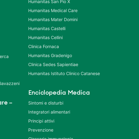
Humanitas San Pio X
Humanitas Medical Care
Humanitas Mater Domini
Humanitas Castelli
Humanitas Cellini
Clinica Fornaca
Humanitas Gradenigo
cerca
Clinica Sedes Sapientiae
Humanitas Istituto Clinico Catanese
 Gavazzeni
Enciclopedia Medica
re –
Sintomi e disturbi
Integratori alimentari
Principi attivi
Prevenzione
Glossario immunologia