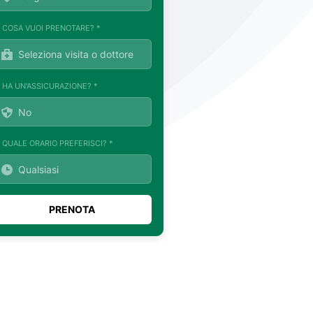
. COSA VUOI PRENOTARE? *
. HA UN'ASSICURAZIONE? *
. QUALE ORARIO PREFERISCI? *