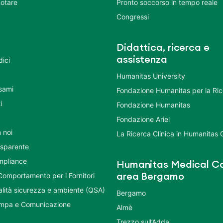
otare
Pronto soccorso in tempo reale
Congressi
Didattica, ricerca e
assistenza
dici
Humanitas University
Esami
Fondazione Humanitas per la Ri
i
Fondazione Humanitas
Fondazione Ariel
 noi
La Ricerca Clinica in Humanitas
asparente
mpliance
Humanitas Medical Ca
Comportamento per i Fornitori
area Bergamo
ualità sicurezza e ambiente (QSA)
Bergamo
ampa e Comunicazione
Almè
Trezzo sull’Adda