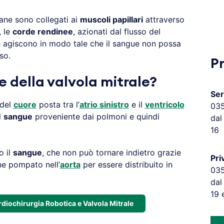
ane sono collegati ai
muscoli papillari
attraverso
, le
corde rendinee
, azionati dal flusso del
e agiscono in modo tale che il sangue non possa
so.
P
e della valvola mitrale?
Ser
 del
cuore
posta tra l’
atrio sinistro
e il
ventricolo
03
l
sangue
proveniente dai polmoni e quindi
dal
16
o il
sangue
, che non può tornare indietro grazie
Pri
ne pompato nell’
aorta
per essere distribuito in
03
dal
19 
rdiochirurgia Robotica e Valvola Mitrale