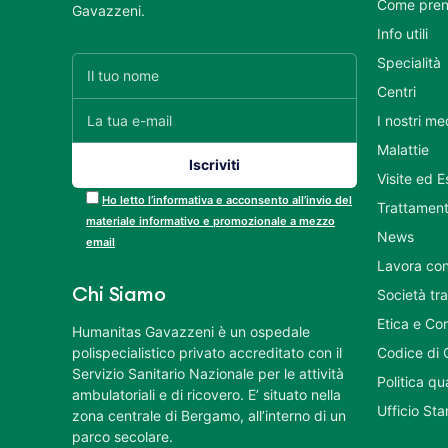
Come pren
Gavazzeni.
Info utili
Specialità
Centri
I nostri me
Malattie
Visite ed 
Ho letto l’informativa e acconsento all’invio del
Trattament
materiale informativo e promozionale a mezzo
News
email
Lavora con
Chi Siamo
Società tr
Etica e Co
Humanitas Gavazzeni è un ospedale
polispecialistico privato accreditato con il
Codice di 
Servizio Sanitario Nazionale per le attività
Politica q
ambulatoriali e di ricovero. E’ situato nella
Ufficio St
zona centrale di Bergamo, all’interno di un
parco secolare.