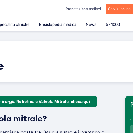
Prenotazione prelievi
Servizi online
pecialità cliniche
Enciclopedia medica
News
5×1000
e
irurgia Robotica e Valvola Mitrale, clicca qui
P
ola mitrale?
1
cardiaca posta tra l’atrio sinistro e il ventricolo