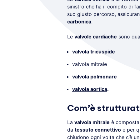
sinistro che ha il compito di fa
suo giusto percorso, assicura
carbonica
.
Le
valvole cardiache
sono quat
valvola tricuspide
valvola mitrale
valvola polmonare
valvola aortica
.
Com’è strutturata
La
valvola mitrale
è composta
da
tessuto connettivo
e per qu
chiudono ogni volta che c’è u