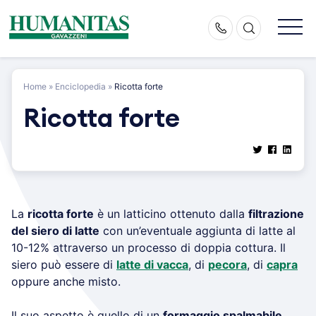
Skip
to
content
Home
»
Enciclopedia
»
Ricotta forte
Ricotta forte
La
ricotta forte
è un latticino ottenuto dalla
filtrazione
del siero di latte
con un’eventuale aggiunta di latte al
10-12% attraverso un processo di doppia cottura. Il
siero può essere di
latte di vacca
, di
pecora
, di
capra
oppure anche misto.
Il suo aspetto è quello di un
formaggio spalmabile
,