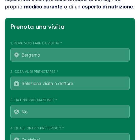
proprio
medico curante
o di un
esperto di nutrizione
.
Prenota una visita
1. DOVE VUOI FARE LA VISITA? *
2. COSA VUOI PRENOTARE? *
3. HA UN'ASSICURAZIONE? *
4. QUALE ORARIO PREFERISCI? *