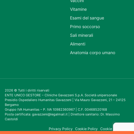
Vaccini
Vitamine
Esami del sangue
Primo soccorso
Sali minerali
Alimenti
Anatomia corpo umano
2026 © Tutti i diritti riservati
ENTE UNICO GESTORE – Cliniche Gavazzeni S.p.A. Società unipersonale
Presidio Ospedaliero Humanitas Gavazzeni | Via Mauro Gavazzeni, 21 – 24125
Bergamo
Gruppo IVA Humanitas – P. IVA 10982360967 | C.F. 00468520168
Posta certificata: gavazzeni@legalmail.it | Direttore sanitario: Dr. Massimo
Castoldi
Privacy Policy
Cookie Policy
Cookie Consent