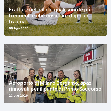
Fratture nel calcio: quali sono le più
frequenti e che cosa fare dopo un
trauma
06 Ago 2026
Aeroporto di Milano Bergamo, spazi
rinnovati per il punto di Primo Soccorso
23 Lug 2026