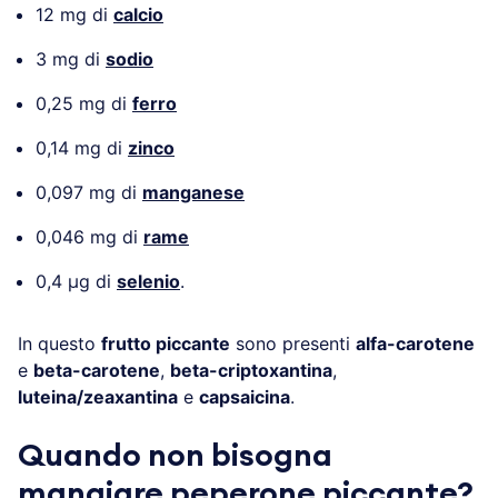
12 mg di
calcio
3 mg di
sodio
0,25 mg di
ferro
0,14 mg di
zinco
0,097 mg di
manganese
0,046 mg di
rame
0,4 µg di
selenio
.
In questo
frutto piccante
sono presenti
alfa-carotene
e
beta-carotene
,
beta-criptoxantina
,
luteina/zeaxantina
e
capsaicina
.
Quando non bisogna
mangiare peperone piccante?