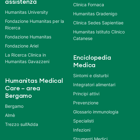
assistenza
Clinica Fornaca
Humanitas University
Humanitas Gradenigo
Fondazione Humanitas per la
Clinica Sedes Sapientiae
Ricerca
Humanitas Istituto Clinico
Fondazione Humanitas
Catanese
Fondazione Ariel
La Ricerca Clinica in
Enciclopedia
Humanitas Gavazzeni
Medica
Sintomi e disturbi
Humanitas Medical
Integratori alimentari
Care – area
Principi attivi
Bergamo
Prevenzione
Bergamo
Glossario immunologia
Almè
Specialisti
Trezzo sull’Adda
Infezioni
Strumenti Medici