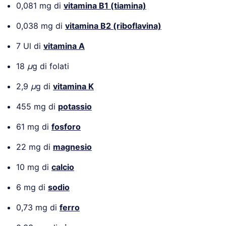
0,081 mg di
vitamina B1 (tiamina)
0,038 mg di
vitamina B2 (riboflavina)
7 Ul di
vitamina A
18
µ
g di folati
2,9
µ
g di
vitamina K
455 mg di
potassio
61 mg di
fosforo
22 mg di
magnesio
10 mg di
calcio
6 mg di
sodio
0,73 mg di
ferro