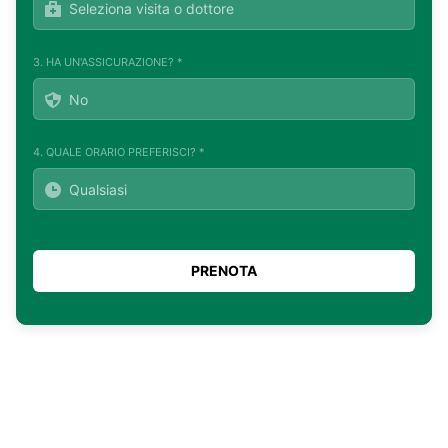
3. HA UN'ASSICURAZIONE? *
4. QUALE ORARIO PREFERISCI? *