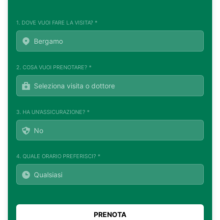
1. DOVE VUOI FARE LA VISITA? *
2. COSA VUOI PRENOTARE? *
3. HA UN'ASSICURAZIONE? *
4. QUALE ORARIO PREFERISCI? *