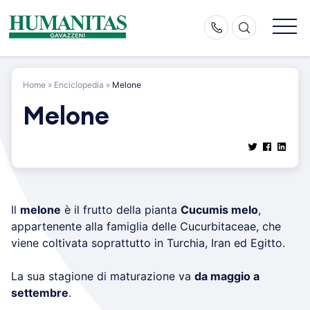
Skip
to
content
Home
»
Enciclopedia
»
Melone
Melone
Il
melone
è il frutto della pianta
Cucumis melo
,
appartenente alla famiglia delle Cucurbitaceae, che
viene coltivata soprattutto in Turchia, Iran ed Egitto.
La sua stagione di maturazione va
da maggio a
settembre
.