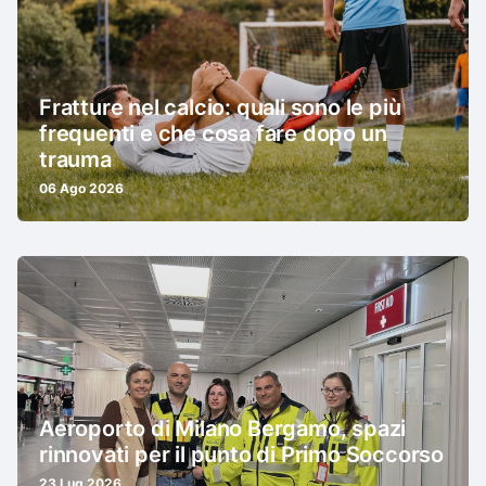
Fratture nel calcio: quali sono le più
frequenti e che cosa fare dopo un
trauma
06 Ago 2026
Aeroporto di Milano Bergamo, spazi
rinnovati per il punto di Primo Soccorso
23 Lug 2026