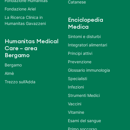
Fondazione Humanitas
Catanese
Fondazione Ariel
La Ricerca Clinica in
Enciclopedia
Humanitas Gavazzeni
Medica
Sintomi e disturbi
Humanitas Medical
Integratori alimentari
Care – area
Principi attivi
Bergamo
Prevenzione
Bergamo
Glossario immunologia
Almè
Specialisti
Trezzo sull’Adda
Infezioni
Strumenti Medici
Vaccini
Vitamine
Esami del sangue
Primo soccorso