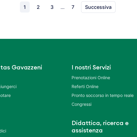
1
2
3
…
7
Successiva
tas Gavazzeni
I nostri Servizi
Prenotazioni Online
iungerci
Referti Online
otare
Pronto soccorso in tempo reale
Congressi
Didattica, ricerca e
assistenza
dici