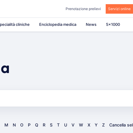
Prenotazione prelievi
Servizi online
pecialità cliniche
Enciclopedia medica
News
5×1000
ia
M
N
O
P
Q
R
S
T
U
V
W
X
Y
Z
Cancella se