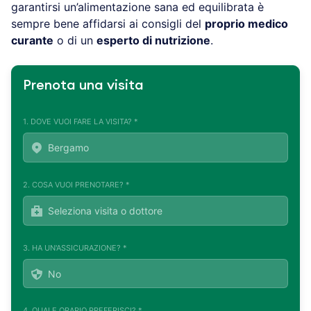
garantirsi un’alimentazione sana ed equilibrata è
sempre bene affidarsi ai consigli del
proprio medico
curante
o di un
esperto di nutrizione
.
Prenota una visita
1. DOVE VUOI FARE LA VISITA? *
2. COSA VUOI PRENOTARE? *
3. HA UN'ASSICURAZIONE? *
4. QUALE ORARIO PREFERISCI? *