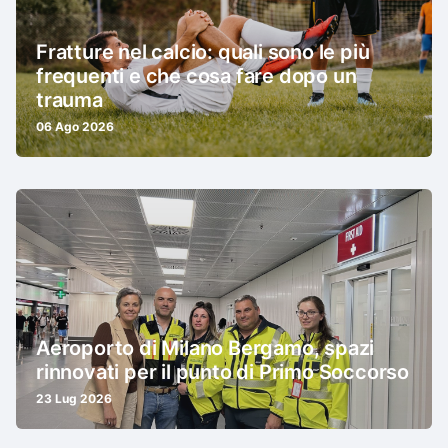
Fratture nel calcio: quali sono le più
frequenti e che cosa fare dopo un
trauma
06 Ago 2026
Aeroporto di Milano Bergamo, spazi
rinnovati per il punto di Primo Soccorso
23 Lug 2026