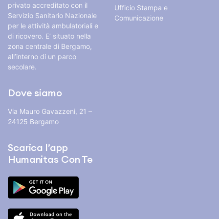
privato accreditato con il
Ufficio Stampa e
Servizio Sanitario Nazionale
Comunicazione
per le attività ambulatoriali e
di ricovero. E’ situato nella
zona centrale di Bergamo,
all’interno di un parco
secolare.
Dove siamo
Via Mauro Gavazzeni, 21 –
24125 Bergamo
Scarica l’app
Humanitas Con Te