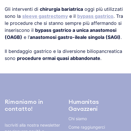
Gli interventi di
chirurgia bariatrica
oggi più utilizzati
sono la
sleeve gastrectomy
e il
bypass gastrico
. Tra
le procedure che si stanno sempre più affermando si
inseriscono il
bypass gastrico a unica anastomosi
(OAGB)
e l’
anastomosi gastro-ileale singola (SAGI)
.
Il bendaggio gastrico e la diversione biliopancreatica
sono
procedure ormai quasi abbandonate
.
Rimaniamo in
Humanitas
contatto!
Gavazzeni
Chi siamo
Iscriviti alla nostra newsletter
Come raggiungerci