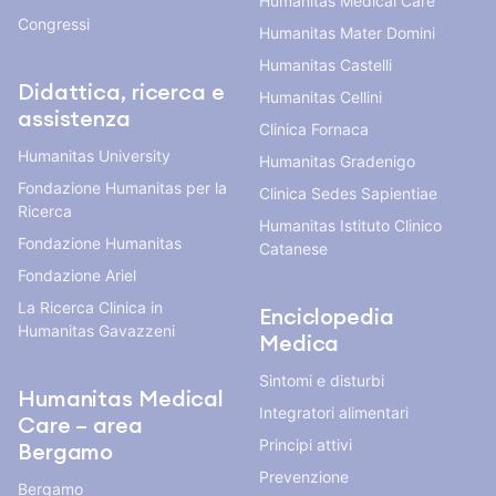
Humanitas Medical Care
Congressi
Humanitas Mater Domini
Humanitas Castelli
Didattica, ricerca e
Humanitas Cellini
assistenza
Clinica Fornaca
Humanitas University
Humanitas Gradenigo
Fondazione Humanitas per la
Clinica Sedes Sapientiae
Ricerca
Humanitas Istituto Clinico
Fondazione Humanitas
Catanese
Fondazione Ariel
La Ricerca Clinica in
Enciclopedia
Humanitas Gavazzeni
Medica
Sintomi e disturbi
Humanitas Medical
Integratori alimentari
Care – area
Principi attivi
Bergamo
Prevenzione
Bergamo