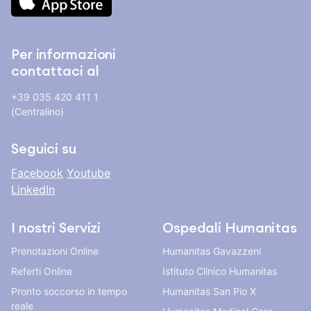
Per informazioni
contattaci al
+39 035 420 411 1
(Centralino)
Seguici su
Facebook
Youtube
LinkedIn
I nostri Servizi
Ospedali Humanitas
Prenotazioni Online
Humanitas Gavazzeni
Referti Online
Istituto Clinico Humanitas
Pronto soccorso in tempo
Humanitas San Pio X
reale