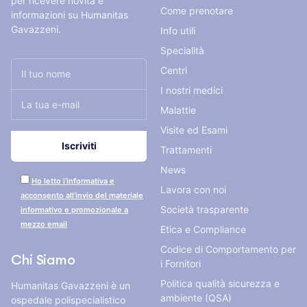
per ricevere novità e
Come prenotare
informazioni su Humanitas
Gavazzeni.
Info utili
Specialità
Centri
I nostri medici
Malattie
Visite ed Esami
Trattamenti
News
Ho letto l’informativa e
Lavora con noi
acconsento all’invio del materiale
Società trasparente
informativo e promozionale a
mezzo email
Etica e Compliance
Codice di Comportamento per
Chi Siamo
i Fornitori
Politica qualità sicurezza e
Humanitas Gavazzeni è un
ambiente (QSA)
ospedale polispecialistico