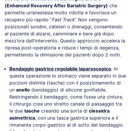
(Enhanced Recovery After Bariatric Surgery)
che
permette un’anestesia molto ridotta e favorisce un
recupero più rapido “
Fast Track
”. Non vengono
posizionati sondini, cateteri o drenaggi, consentendo
al paziente di alzarsi, camminare e bere già dopo
mezz’ora dall’intervento. Questo approccio accelera la
ripresa post-operatoria e riduce i tempi di degenza,
permettendo la dimissione dei pazienti dopo 2 notti.
Bendaggio gastrico regolabile laparoscopico
.
In
questa operazione lo stomaco viene separato in due
porzioni distinte (tasche) con il posizionamento di
un
anello
(bendaggio) di silicone gonfiabile.
Restringendo il bendaggio, come fosse una cintura,
il chirurgo crea uno stretto canale di passaggio tra
le due
tasche
creando una sorta di
clessidra
asimettrica
, con una tasca gastrica superiore e il
rimanente corpo gastrico al di sotto del bendaggio.