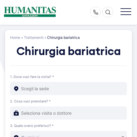
Skip
to
content
Home
»
Trattamenti
»
Chirurgia bariatrica
Chirurgia bariatrica
1. Dove vuoi fare la visita? *
2. Cosa vuoi prenotare? *
3. Quale orario preferisci? *