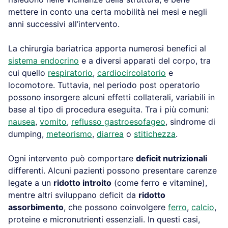
mettere in conto una certa mobilità nei mesi e negli
anni successivi all’intervento.
La chirurgia bariatrica apporta numerosi benefici al
sistema endocrino
e a diversi apparati del corpo, tra
cui quello
respiratorio
,
cardiocircolatorio
e
locomotore. Tuttavia, nel periodo post operatorio
possono insorgere alcuni effetti collaterali, variabili in
base al tipo di procedura eseguita. Tra i più comuni:
nausea
,
vomito
,
reflusso gastroesofageo
, sindrome di
dumping,
meteorismo
,
diarrea
o
stitichezza
.
Ogni intervento può comportare
deficit nutrizionali
differenti. Alcuni pazienti possono presentare carenze
legate a un
ridotto introito
(come ferro e vitamine),
mentre altri sviluppano deficit da
ridotto
assorbimento
, che possono coinvolgere
ferro
,
calcio
,
proteine e micronutrienti essenziali. In questi casi,