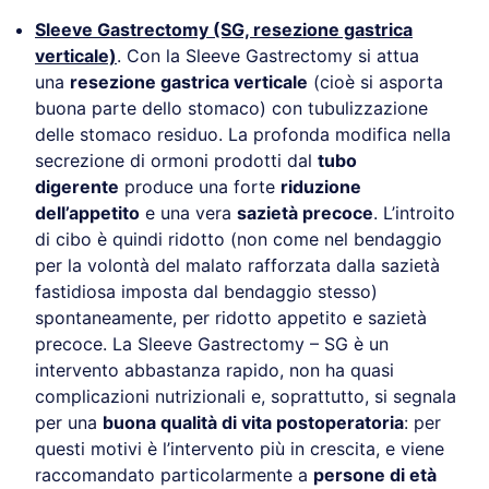
Sleeve Gastrectomy (SG, resezione gastrica
verticale)
. Con la Sleeve Gastrectomy si attua
una
resezione gastrica verticale
(cioè si asporta
buona parte dello stomaco) con tubulizzazione
delle stomaco residuo. La profonda modifica nella
secrezione di ormoni prodotti dal
tubo
digerente
produce una forte
riduzione
dell’appetito
e una vera
sazietà precoce
. L’introito
di cibo è quindi ridotto (non come nel bendaggio
per la volontà del malato rafforzata dalla sazietà
fastidiosa imposta dal bendaggio stesso)
spontaneamente, per ridotto appetito e sazietà
precoce. La Sleeve Gastrectomy – SG è un
intervento abbastanza rapido, non ha quasi
complicazioni nutrizionali e, soprattutto, si segnala
per una
buona qualità di vita postoperatoria
: per
questi motivi è l’intervento più in crescita, e viene
raccomandato particolarmente a
persone di età