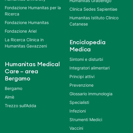
Humanitas Gradenigo
Fondazione Humanitas per la
Clinica Sedes Sapientiae
Ricerca
Humanitas Istituto Clinico
Fondazione Humanitas
Catanese
Fondazione Ariel
La Ricerca Clinica in
Enciclopedia
Humanitas Gavazzeni
Medica
Sintomi e disturbi
Humanitas Medical
Integratori alimentari
Care – area
Principi attivi
Bergamo
Prevenzione
Bergamo
Glossario immunologia
Almè
Specialisti
Trezzo sull’Adda
Infezioni
Strumenti Medici
Vaccini