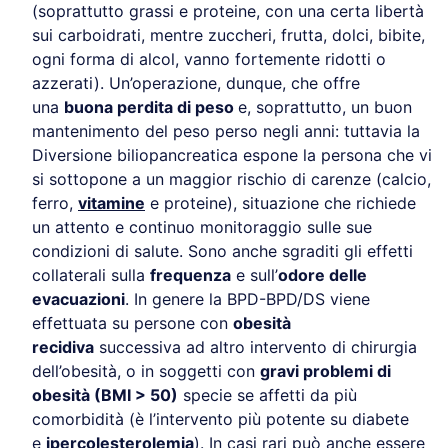
(soprattutto grassi e proteine, con una certa libertà
sui carboidrati, mentre zuccheri, frutta, dolci, bibite,
ogni forma di alcol, vanno fortemente ridotti o
azzerati). Un’operazione, dunque, che offre
una
buona perdita di peso
e, soprattutto, un buon
mantenimento del peso perso negli anni: tuttavia la
Diversione biliopancreatica espone la persona che vi
si sottopone a un maggior rischio di carenze (calcio,
ferro,
vitamine
e proteine), situazione che richiede
un attento e continuo monitoraggio sulle sue
condizioni di salute. Sono anche sgraditi gli effetti
collaterali sulla
frequenza
e sull’
odore delle
evacuazioni
. In genere la BPD-BPD/DS viene
effettuata su persone con
obesità
recidiva
successiva ad altro intervento di chirurgia
dell’obesità, o in soggetti con
gravi problemi di
obesità (BMI > 50)
specie se affetti da più
comorbidità (è l’intervento più potente su diabete
e
ipercolesterolemia
). In casi rari può anche essere