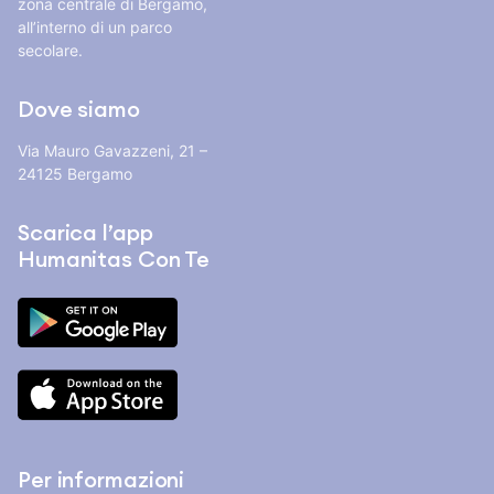
zona centrale di Bergamo,
all’interno di un parco
secolare.
Dove siamo
Via Mauro Gavazzeni, 21 –
24125 Bergamo
Scarica l’app
Humanitas Con Te
Per informazioni