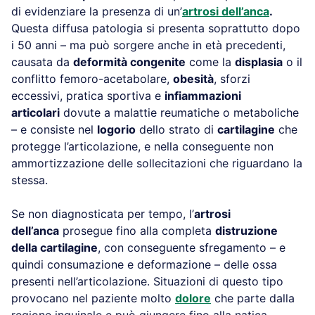
di evidenziare la presenza di un’
artrosi dell’anca
.
Questa diffusa patologia si presenta soprattutto dopo
i 50 anni – ma può sorgere anche in età precedenti,
causata da
deformità congenite
come la
displasia
o il
conflitto femoro-acetabolare,
obesità
, sforzi
eccessivi, pratica sportiva e
infiammazioni
articolari
dovute a malattie reumatiche o metaboliche
– e consiste nel
logorio
dello strato di
cartilagine
che
protegge l’articolazione, e nella conseguente non
ammortizzazione delle sollecitazioni che riguardano la
stessa.
Se non diagnosticata per tempo, l’
artrosi
dell’anca
prosegue fino alla completa
distruzione
della cartilagine
, con conseguente sfregamento – e
quindi consumazione e deformazione – delle ossa
presenti nell’articolazione. Situazioni di questo tipo
provocano nel paziente molto
dolore
che parte dalla
regione inguinale e può giungere fino alla natica