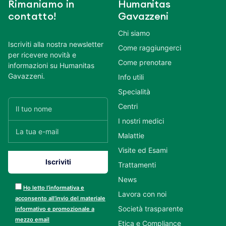
Rimaniamo in
Humanitas
contatto!
Gavazzeni
Chi siamo
Iscriviti alla nostra newsletter
Come raggiungerci
per ricevere novità e
Come prenotare
informazioni su Humanitas
Gavazzeni.
Info utili
Specialità
Centri
I nostri medici
Malattie
Visite ed Esami
Trattamenti
News
Ho letto l’informativa e
Lavora con noi
acconsento all’invio del materiale
Società trasparente
informativo e promozionale a
mezzo email
Etica e Compliance