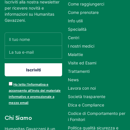
Iscriviti alla nostra newsletter
Come raggiungerci
per ricevere novità e
Come prenotare
informazioni su Humanitas
Gavazzeni.
Info utili
Specialità
Centri
I nostri medici
Malattie
Visite ed Esami
Trattamenti
News
Ho letto l’informativa e
Lavora con noi
acconsento all’invio del materiale
Società trasparente
informativo e promozionale a
mezzo email
Etica e Compliance
Codice di Comportamento per
Chi Siamo
i Fornitori
Politica qualità sicurezza e
Humanitas Gavazzeni è un