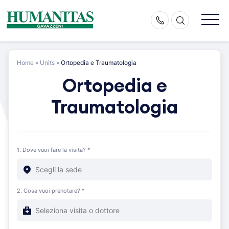
Skip
to
content
Home
»
Units
»
Ortopedia e Traumatologia
Ortopedia e
Traumatologia
1. Dove vuoi fare la visita? *
2. Cosa vuoi prenotare? *