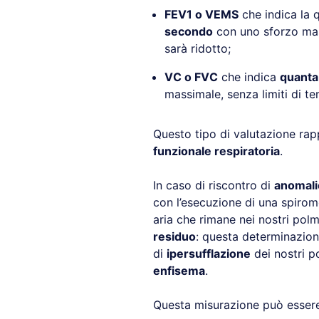
FEV1 o VEMS
che indica la 
secondo
con uno sforzo mass
sarà ridotto;
VC o FVC
che indica
quanta 
massimale, senza limiti di t
Questo tipo di valutazione rap
funzionale respiratoria
.
In caso di riscontro di
anomali
con l’esecuzione di una spirom
aria che rimane nei nostri pol
residuo
: questa determinazion
di
ipersufflazione
dei nostri 
enfisema
.
Questa misurazione può essere 