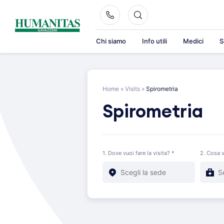
Skip
to
content
Chi siamo
Info utili
Medici
S
Home
»
Visits
»
Spirometria
Spirometria
1. Dove vuoi fare la visita? *
2. Cosa v