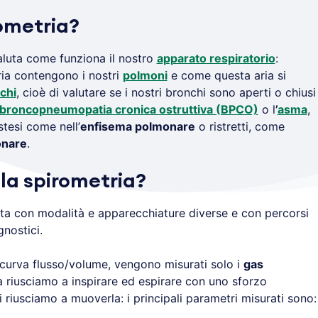
rometria?
aluta come funziona il nostro
apparato respiratorio
:
ria contengono i nostri
polmoni
e come questa aria si
chi
, cioè di valutare se i nostri bronchi sono aperti o chiusi
broncopneumopatia cronica ostruttiva (BPCO)
o l
’
asma
,
stesi come nell’
enfisema polmonare
o ristretti, come
onare
.
la spirometria?
ta con modalità e apparecchiature diverse e con percorsi
gnostici.
 curva flusso/volume, vengono misurati solo i
gas
 riusciamo a inspirare ed espirare con uno sforzo
 riusciamo a muoverla: i principali parametri misurati sono: