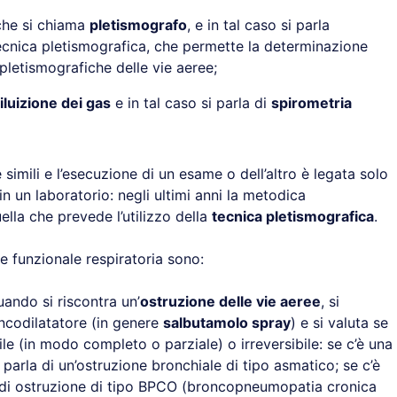
che si chiama
pletismografo
, e in tal caso si parla
ecnica pletismografica, che permette la determinazione
pletismografiche delle vie aeree;
iluizione dei gas
e in tal caso si parla di
spirometria
 simili e l’esecuzione di un esame o dell’altro è legata solo
n un laboratorio: negli ultimi anni la metodica
lla che prevede l’utilizzo della
tecnica pletismografica
.
ne funzionale respiratoria sono:
uando si riscontra un’
ostruzione delle vie aeree
, si
codilatatore (in genere
salbutamolo spray
) e si valuta se
le (in modo completo o parziale) o irreversibile: se c’è una
parla di un’ostruzione bronchiale di tipo asmatico; se c’è
a di ostruzione di tipo BPCO (broncopneumopatia cronica