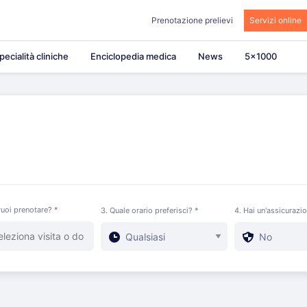
Prenotazione prelievi
Servizi online
pecialità cliniche
Enciclopedia medica
News
5×1000
uoi prenotare? *
3. Quale orario preferisci? *
4. Hai un'assicurazi