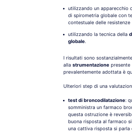
utilizzando un apparecchio 
di spirometria globale con t
contestuale delle resistenze 
utilizzando la tecnica della
d
globale
.
I risultati sono sostanzialmente
alla
strumentazione
presente i
prevalentemente adottata è que
Ulteriori step di una valutazio
test di broncodilatazione
: q
somministra un farmaco bron
questa ostruzione è reversibi
buona risposta al farmaco si 
una cattiva risposta si parl