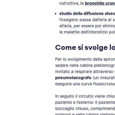
ostruttiva, la
bronchite cron
studio della diffusione alve
l’ossigeno passa dall’aria a
all’aria, per essere poi elimi
le malattie dell’interstizio 
Come si svolge l
Per lo svolgimento della spirom
sedere nella cabina pletismogr
invitato a respirare attraverso
pneumotacografo
(un misurato
eseguire una curva flusso/vol
In seguito il circuito viene chi
paziente e l’esterno: il pazien
boccaglio chiuso, comprimendo
polmoni e nella
cabina pletism