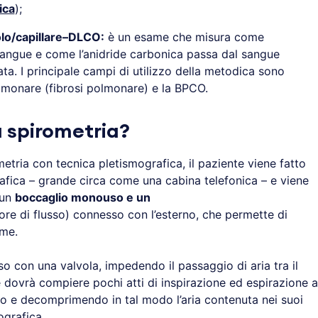
ica
);
olo/capillare–DLCO:
è un esame che misura come
l sangue e come l’anidride carbonica passa dal sangue
nata. I principale campi di utilizzo della metodica sono
polmonare (fibrosi polmonare) e la BPCO.
a spirometria?
etria con tecnica pletismografica, il paziente viene fatto
afica – grande circa come una cabina telefonica – e viene
 un
boccaglio monouso e un
re di flusso) connesso con l’esterno, che permette di
ume.
uso con una valvola, impedendo il passaggio di aria tra il
te dovrà compiere pochi atti di inspirazione ed espirazione a
 e decomprimendo in tal modo l’aria contenuta nei suoi
ografica.