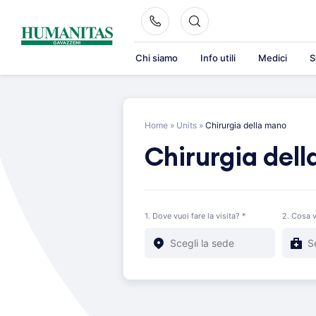
Skip
to
content
Chi siamo
Info utili
Medici
S
Home
»
Units
»
Chirurgia della mano
Chirurgia del
1. Dove vuoi fare la visita? *
2. Cosa v