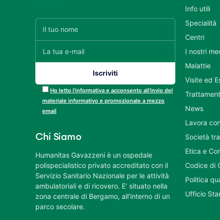
Info utili
Specialità
Centri
I nostri me
Malattie
Visite ed 
Ho letto l’informativa e acconsento all’invio del
Trattament
materiale informativo e promozionale a mezzo
News
email
Lavora con
Chi Siamo
Società tr
Etica e Co
Humanitas Gavazzeni è un ospedale
polispecialistico privato accreditato con il
Codice di 
Servizio Sanitario Nazionale per le attività
Politica q
ambulatoriali e di ricovero. E’ situato nella
Ufficio St
zona centrale di Bergamo, all’interno di un
parco secolare.