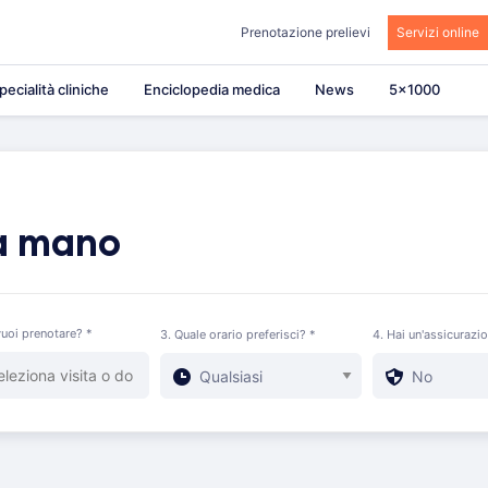
Prenotazione prelievi
Servizi online
pecialità cliniche
Enciclopedia medica
News
5×1000
la mano
uoi prenotare? *
3. Quale orario preferisci? *
4. Hai un'assicurazi