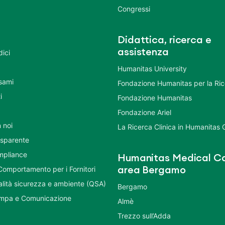
Congressi
Didattica, ricerca e
assistenza
dici
Humanitas University
Esami
Fondazione Humanitas per la Ri
i
Fondazione Humanitas
Fondazione Ariel
 noi
La Ricerca Clinica in Humanitas
asparente
mpliance
Humanitas Medical Ca
Comportamento per i Fornitori
area Bergamo
ualità sicurezza e ambiente (QSA)
Bergamo
ampa e Comunicazione
Almè
Trezzo sull’Adda