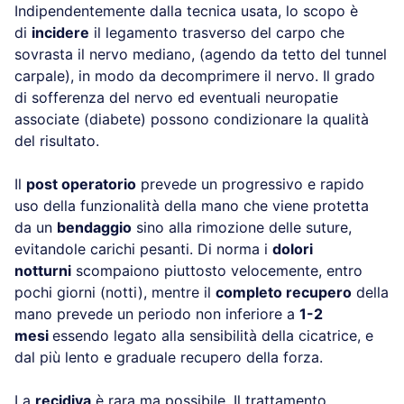
Indipendentemente dalla tecnica usata, lo scopo è
di
incidere
il legamento trasverso del carpo che
sovrasta il nervo mediano, (agendo da tetto del tunnel
carpale), in modo da decomprimere il nervo. Il grado
di sofferenza del nervo ed eventuali neuropatie
associate (diabete) possono condizionare la qualità
del risultato.
Il
post operatorio
prevede un progressivo e rapido
uso della funzionalità della mano che viene protetta
da un
bendaggio
sino alla rimozione delle suture,
evitandole carichi pesanti. Di norma i
dolori
notturni
scompaiono piuttosto velocemente, entro
pochi giorni (notti), mentre il
completo recupero
della
mano prevede un periodo non inferiore a
1-2
mesi
essendo legato alla sensibilità della cicatrice, e
dal più lento e graduale recupero della forza.
La
recidiva
è rara ma possibile. Il trattamento