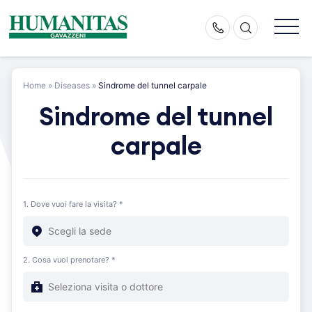
Skip
to
content
Home
»
Diseases
»
Sindrome del tunnel carpale
Sindrome del tunnel
carpale
1. Dove vuoi fare la visita? *
2. Cosa vuoi prenotare? *