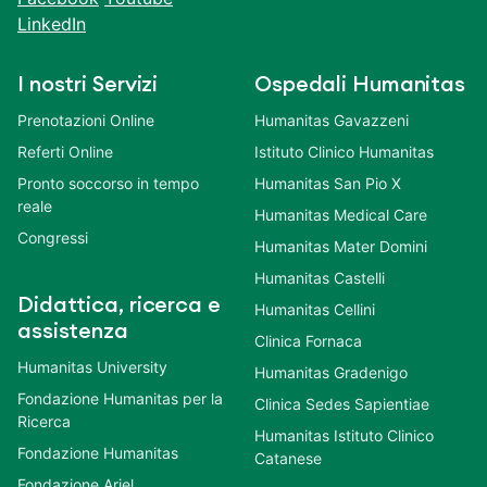
LinkedIn
I nostri Servizi
Ospedali Humanitas
Prenotazioni Online
Humanitas Gavazzeni
Referti Online
Istituto Clinico Humanitas
Pronto soccorso in tempo
Humanitas San Pio X
reale
Humanitas Medical Care
Congressi
Humanitas Mater Domini
Humanitas Castelli
Didattica, ricerca e
Humanitas Cellini
assistenza
Clinica Fornaca
Humanitas University
Humanitas Gradenigo
Fondazione Humanitas per la
Clinica Sedes Sapientiae
Ricerca
Humanitas Istituto Clinico
Fondazione Humanitas
Catanese
Fondazione Ariel