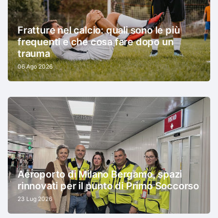
Fratture nel calcio: quali sono le più
frequenti e che cosa fare dopo un
trauma
06 Ago 2026
Aeroporto di Milano Bergamo, spazi
rinnovati per il punto di Primo Soccorso
23 Lug 2026