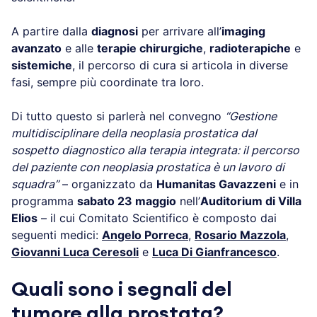
A partire dalla
diagnosi
per arrivare all’
imaging
avanzato
e alle
terapie chirurgiche
,
radioterapiche
e
sistemiche
, il percorso di cura si articola in diverse
fasi, sempre più coordinate tra loro.
Di tutto questo si parlerà nel convegno
“Gestione
multidisciplinare della neoplasia prostatica dal
sospetto diagnostico alla terapia integrata: il percorso
del paziente con neoplasia prostatica è un lavoro di
squadra”
– organizzato da
Humanitas Gavazzeni
e in
programma
sabato 23 maggio
nell’
Auditorium di Villa
Elios
– il cui Comitato Scientifico è composto dai
seguenti medici:
Angelo Porreca
,
Rosario Mazzola
,
Giovanni Luca Ceresoli
e
Luca Di Gianfrancesco
.
Quali sono i segnali del
tumore alla prostata?