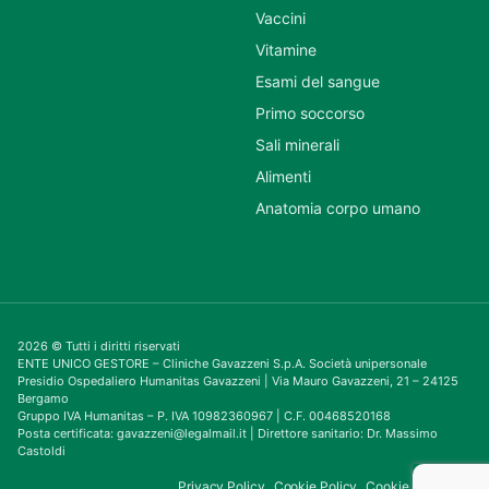
Vaccini
Vitamine
Esami del sangue
Primo soccorso
Sali minerali
Alimenti
Anatomia corpo umano
2026 © Tutti i diritti riservati
ENTE UNICO GESTORE – Cliniche Gavazzeni S.p.A. Società unipersonale
Presidio Ospedaliero Humanitas Gavazzeni | Via Mauro Gavazzeni, 21 – 24125
Bergamo
Gruppo IVA Humanitas – P. IVA 10982360967 | C.F. 00468520168
Posta certificata: gavazzeni@legalmail.it | Direttore sanitario: Dr. Massimo
Castoldi
Privacy Policy
Cookie Policy
Cookie Consent