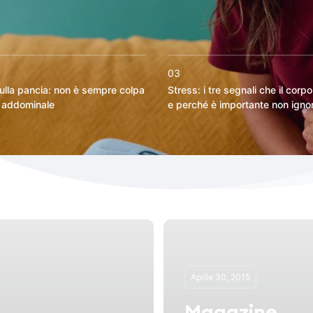
03
ulla pancia: non è sempre colpa
Stress: i tre segnali che il corp
a addominale
e perché è importante non ignor
Aprile 30, 2015
Magazine