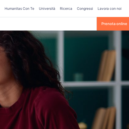
Humanitas Con Te
Università
Ricerca
Congressi
Lavora con noi
Prenota online