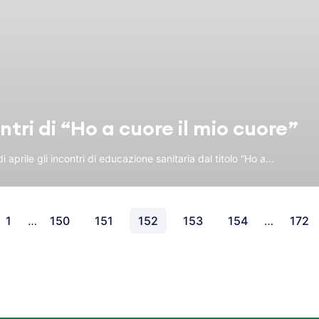
ontri di “Ho a cuore il mio cuore”
prile gli incontri di educazione sanitaria dal titolo “Ho a...
1
…
150
151
152
153
154
…
172