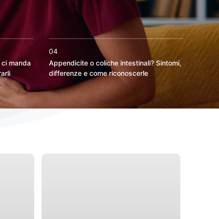
04
o ci manda
Appendicite o coliche intestinali? Sintomi,
arli
differenze e come riconoscerle