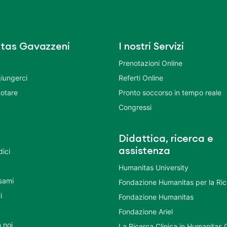
tas Gavazzeni
I nostri Servizi
Prenotazioni Online
iungerci
Referti Online
otare
Pronto soccorso in tempo reale
Congressi
Didattica, ricerca e
assistenza
dici
Humanitas University
Esami
Fondazione Humanitas per la Ri
i
Fondazione Humanitas
Fondazione Ariel
 noi
La Ricerca Clinica in Humanitas