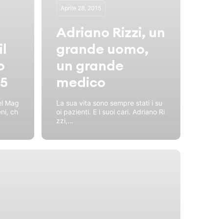
Aprile 28, 2015
Adriano Rizzi, un
il
grande uomo,
o
un grande
15
medico
el Mag
La sua vita sono sempre stati i su
ni, ch
oi pazienti. E i suoi cari. Adriano Ri
zzi,...