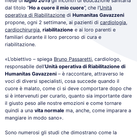
mese di
luglio 2015
gli incontri di educazione sanitaria
dal titolo “
Ho a cuore il mio cuore
”, che l’
Unità
operativa di Riabilitazione
di
Humanitas Gavazzeni
propone, ogni 2 settimane, ai pazienti di
cardiologia
,
cardiochirurgia
,
riabilitazione
e ai loro parenti e
familiari durante il loro percorso di cura e
riabilitazione.
«L’obiettivo – spiega
Bruno Passaretti
, cardiologo,
responsabile dell’
Unità operativa di Riabilitazione di
Humanitas Gavazzeni
– è raccontare, attraverso le
voci di diversi specialisti, cosa succede quando il
cuore è malato, come ci si deve comportare dopo che
si è intervenuti per curarlo, quanto sia importante dare
il giusto peso alle nostre emozioni e come tornare
quindi a una
vita normale
ma, anche, come imparare a
mangiare in modo sano».
Sono numerosi gli studi che dimostrano come la