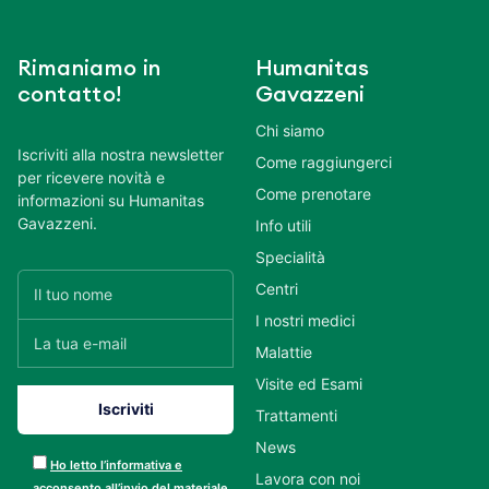
Rimaniamo in
Humanitas
contatto!
Gavazzeni
Chi siamo
Iscriviti alla nostra newsletter
Come raggiungerci
per ricevere novità e
Come prenotare
informazioni su Humanitas
Gavazzeni.
Info utili
Specialità
Centri
I nostri medici
Malattie
Visite ed Esami
Trattamenti
News
Ho letto l’informativa e
Lavora con noi
acconsento all’invio del materiale