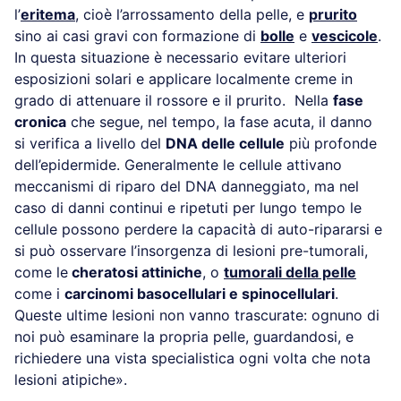
l’
eritema
, cioè l’arrossamento della pelle, e
prurito
sino ai casi gravi con formazione di
bolle
e
vescicole
.
In questa situazione è necessario evitare ulteriori
esposizioni solari e applicare localmente creme in
grado di attenuare il rossore e il prurito. Nella
fase
cronica
che segue, nel tempo, la fase acuta, il danno
si verifica a livello del
DNA delle cellule
più profonde
dell’epidermide. Generalmente le cellule attivano
meccanismi di riparo del DNA danneggiato, ma nel
caso di danni continui e ripetuti per lungo tempo le
cellule possono perdere la capacità di auto-ripararsi e
si può osservare l’insorgenza di lesioni pre-tumorali,
come le
cheratosi attiniche
, o
tumorali della pelle
come i
carcinomi basocellulari e spinocellulari
.
Queste ultime lesioni non vanno trascurate: ognuno di
noi può esaminare la propria pelle, guardandosi, e
richiedere una vista specialistica ogni volta che nota
lesioni atipiche».