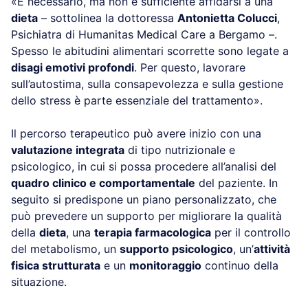
«È necessario, ma non è sufficiente affidarsi a una
dieta
– sottolinea la dottoressa
Antonietta Colucci
,
Psichiatra di Humanitas Medical Care a Bergamo –.
Spesso le abitudini alimentari scorrette sono legate a
disagi emotivi profondi
. Per questo, lavorare
sull’autostima, sulla consapevolezza e sulla gestione
dello stress è parte essenziale del trattamento».
Il percorso terapeutico può avere inizio con una
valutazione integrata
di tipo nutrizionale e
psicologico, in cui si possa procedere all’analisi del
quadro clinico e comportamentale
del paziente. In
seguito si predispone un piano personalizzato, che
può prevedere un supporto per migliorare la qualità
della
dieta
, una
terapia farmacologica
per il controllo
del metabolismo, un
supporto psicologico
, un’
attività
fisica strutturata
e un
monitoraggio
continuo della
situazione.