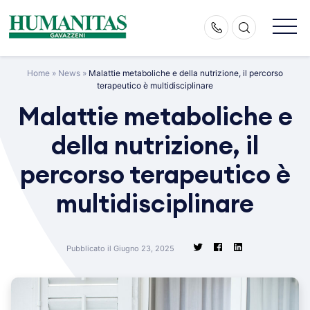
Skip
to
content
Home
»
News
»
Malattie metaboliche e della nutrizione, il percorso
terapeutico è multidisciplinare
Malattie metaboliche e
della nutrizione, il
percorso terapeutico è
multidisciplinare
Pubblicato il Giugno 23, 2025