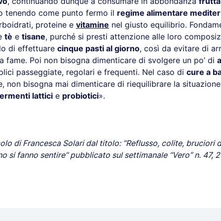
vo
, continuando dunque a consumare in abbondanza
frutta
utto tenendo come punto fermo il
regime alimentare medite
rboidrati, proteine e
vitamine
nel giusto equilibrio. Fondam
e
tè
e
tisane
, purché si presti attenzione alle loro composizi
lo di effettuare
cinque pasti al giorno
, così da evitare di ar
a fame. Poi non bisogna dimenticare di svolgere un po’ di
a
ici passeggiate, regolari e frequenti. Nel caso di
cure a b
ne, non bisogna mai dimenticare di riequilibrare la situazion
fermenti lattici
e
probiotici
».
icolo di Francesca Solari dal titolo: “Reflusso, colite, bruciori
no si fanno sentire” pubblicato sul settimanale “Vero” n. 47,