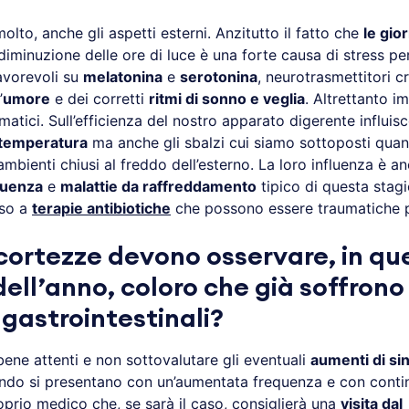
molto, anche gli aspetti esterni. Anzitutto il fatto che
le gio
 diminuzione delle ore di luce è una forte causa di stress p
favorevoli su
melatonina
e
serotonina
, neurotrasmettitori cr
’
umore
e dei corretti
ritmi di sonno e veglia
. Altrettanto i
atici. Sull’efficienza del nostro apparato digerente influis
 temperatura
ma anche gli sbalzi cui siamo sottoposti qu
ambienti chiusi al freddo dell’esterno. La loro influenza è an
luenza
e
malattie da raffreddamento
tipico di questa stagi
sso a
terapie antibiotiche
che possono essere traumatiche pe
cortezze devono osservare, in qu
ell’anno, coloro che già soffrono 
 gastrointestinali?
ene attenti e non sottovalutare gli eventuali
aumenti di si
ndo si presentano con un’aumentata frequenza e con continu
oprio medico che, se sarà il caso, consiglierà una
visita dal