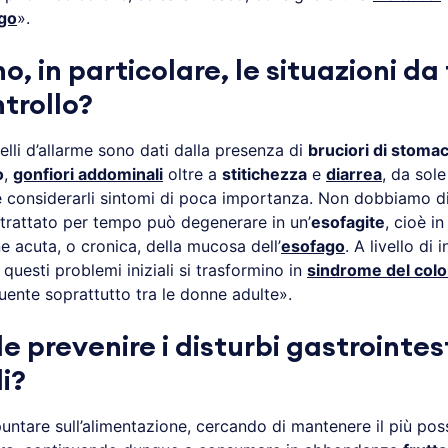
go
».
o, in particolare, le situazioni da
trollo?
lli d’allarme sono dati dalla presenza di
bruciori di stoma
o
,
gonfiori addominali
oltre a
stitichezza
e
diarrea
, da sole
re considerarli sintomi di poca importanza. Non dobbiamo d
 trattato per tempo può degenerare in un’
esofagite
, cioè in
e acuta, o cronica, della mucosa dell’
esofago
. A livello di 
e questi problemi iniziali si trasformino in
sindrome del colon
uente soprattutto tra le donne adulte».
le prevenire i disturbi gastrointes
i?
untare sull’alimentazione, cercando di mantenere il più poss