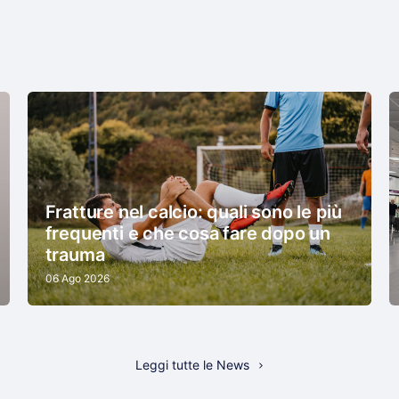
Fratture nel calcio: quali sono le più
frequenti e che cosa fare dopo un
trauma
06 Ago 2026
Leggi tutte le News