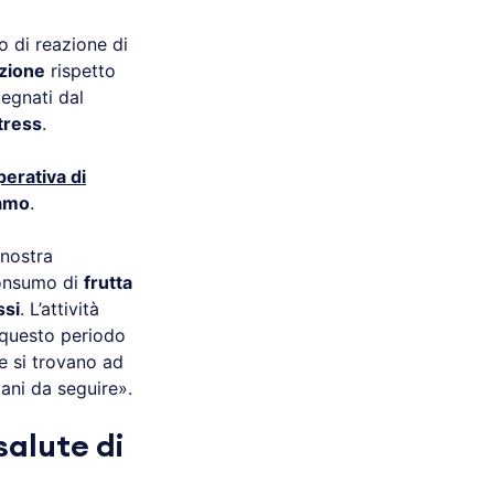
 di reazione di
zione
rispetto
pegnati dal
tress
.
perativa di
amo
.
 nostra
consumo di
frutta
ssi
. L’attività
n questo periodo
he si trovano ad
iani da seguire».
salute di