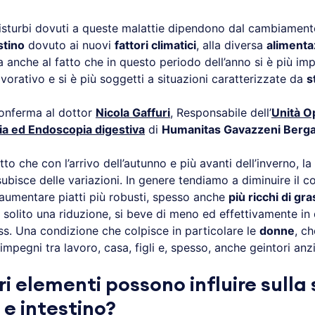
isturbi dovuti a queste malattie dipendono dal cambiamento
stino
dovuto ai nuovi
fattori climatici
, alla diversa
alimenta
a anche al fatto che in questo periodo dell’anno si è più im
avorativo e si è più soggetti a situazioni caratterizzate da
s
onferma al dottor
Nicola Gaffuri
, Responsabile dell’
Unità O
ia ed Endoscopia digestiva
di
Humanitas Gavazzeni Berg
tto che con l’arrivo dell’autunno e più avanti dell’inverno, la
ubisce delle variazioni. In genere tendiamo a diminuire il 
aumentare piatti più robusti, spesso anche
più ricchi di gra
i solito una riduzione, si beve di meno ed effettivamente i
ss. Una condizione che colpisce in particolare le
donne
, c
 impegni tra lavoro, casa, figli e, spesso, anche geintori anz
ri elementi possono influire sulla 
e intestino?