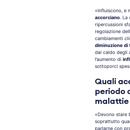
«Influiscono, e 
accorciano
. La
ripercussioni s
regolazione dell
cambiamenti clim
diminuzione di
dal caldo degli 
l’aumento di
inf
sottoporci spe
Quali ac
periodo d
malattie
«Devono stare b
soprattutto qua
parlarne con pr