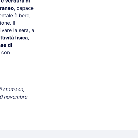
 e verdura di
rraneo
, capace
entale è bere,
one. Il
rivare la sera, a
ttività fisica
,
ase di
e con
 di stomaco,
 20 novembre