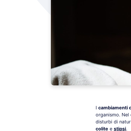
I
cambiamenti d
organismo. Nel 
disturbi di nat
colite
e
stipsi
.