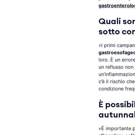
gastroenterolo
Quali son
sotto con
«I primi campane
gastroesofage
loro. È un erro
un reflusso non
un’infiammazion
c’è il rischio ch
condizione freq
È possibi
autunnal
«È importante p