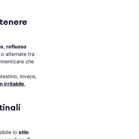
 tenere
co
,
reflusso
 o alternate tra
imenticare che
intestino, invece,
 irritabile
,
tinali
ibile lo
stile