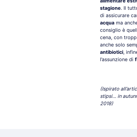
alimentare esti
stagione
. Il t
di assicurare ca
acqua
ma anch
consiglio è quel
cena, con tropp
anche solo sempl
antibiotici
, infi
l’assunzione di
(Ispirato all’art
stipsi… in autun
2018)