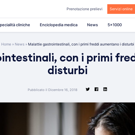
Prenotazione prelievi
Servizi online
pecialità cliniche
Enciclopedia medica
News
5×1000
Home
»
News
»
Malattie gastrointestinali, con i primi freddi aumentano i disturbi
intestinali, con i primi fr
disturbi
Pubblicato il Dicembre 16, 2018