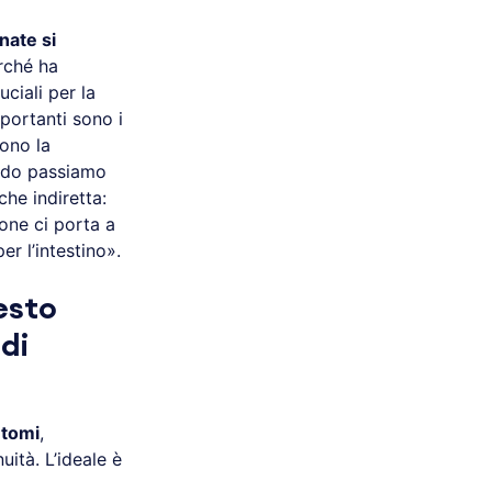
rnate si
erché ha
uciali per la
mportanti sono i
cono la
ando passiamo
che indiretta:
one ci porta a
r l’intestino».
esto
di
ntomi
,
ità. L’ideale è