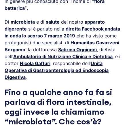
in genere più conosciuto con il nome di
“flora
batterica”
.
Di
microbiota
e di
salute
del nostro
apparato
digerente
si è parlato nella
diretta Facebook andata
in onda lo scorso 7 marzo 2019
che ha visto come
protagonisti due specialisti di
Humanitas Gavazzeni
Bergamo
: la dottoressa
Sabrina Oggionni
, dietista
dell’
Ambulatorio di Nutrizione Clinica e Dietetica
, e il
dottor
Nicola Gaffuri
, responsabile dell’
Unità
Operativa di Gastroenterologia ed Endoscopia
Digestiva
.
Fino a qualche anno fa fa si
parlava di flora intestinale,
oggi invece la chiamiamo
“microbiota”. Che cos’è?