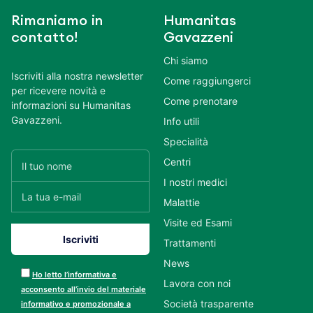
Rimaniamo in
Humanitas
contatto!
Gavazzeni
Chi siamo
Iscriviti alla nostra newsletter
Come raggiungerci
per ricevere novità e
Come prenotare
informazioni su Humanitas
Gavazzeni.
Info utili
Specialità
Centri
I nostri medici
Malattie
Visite ed Esami
Trattamenti
News
Ho letto l’informativa e
Lavora con noi
acconsento all’invio del materiale
Società trasparente
informativo e promozionale a