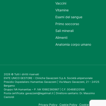
Vaccini
Vitamine
Esami del sangue
Primo soccorso
Sali minerali
Alimenti
Anatomia corpo umano
2026 © Tutti i diritti riservati
ENTE UNICO GESTORE – Cliniche Gavazzeni S.p.A. Società unipersonale
Presidio Ospedaliero Humanitas Gavazzeni | Via Mauro Gavazzeni, 21 – 24125
Bergamo
Gruppo IVA Humanitas – P. IVA 10982360967 | C.F. 00468520168
Posta certificata: gavazzeni@legalmail.it | Direttore sanitario: Dr. Massimo
Castoldi
Privacy Policy
Cookie Policy
Cookie Consent