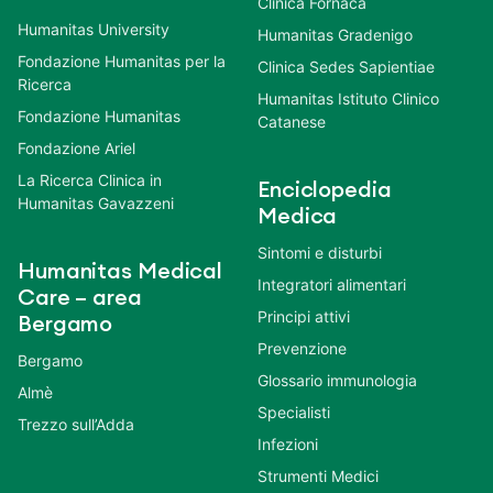
Clinica Fornaca
Humanitas University
Humanitas Gradenigo
Fondazione Humanitas per la
Clinica Sedes Sapientiae
Ricerca
Humanitas Istituto Clinico
Fondazione Humanitas
Catanese
Fondazione Ariel
La Ricerca Clinica in
Enciclopedia
Humanitas Gavazzeni
Medica
Sintomi e disturbi
Humanitas Medical
Integratori alimentari
Care – area
Principi attivi
Bergamo
Prevenzione
Bergamo
Glossario immunologia
Almè
Specialisti
Trezzo sull’Adda
Infezioni
Strumenti Medici